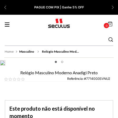
7
º
Relógio Feminino Rose
PAGUE COM PIX | Ganhe 5% OFF
8
º
Cerâmica
9
º
Quadrado
0
10
º
Masculino
Masculino
Relógio Masculino Moderno Anadigi Preto
Relógio Masculino Moderno Anadigi Preto
Referência
:
77140G0SVNU2
Este produto não está disponível no
momento