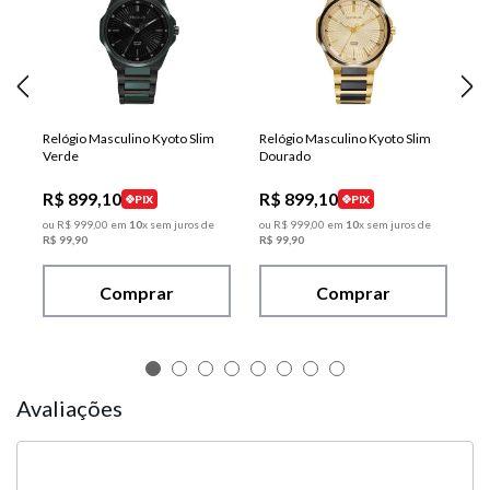
Relógio Masculino Kyoto Slim
Relógio Masculino Kyoto Slim
Verde
Dourado
R$
899
,
10
R$
899
,
10
PIX
PIX
ou
R$
999
,
00
em
10
x sem juros de
ou
R$
999
,
00
em
10
x sem juros de
R$
99
,
90
R$
99
,
90
Comprar
Comprar
Avaliações