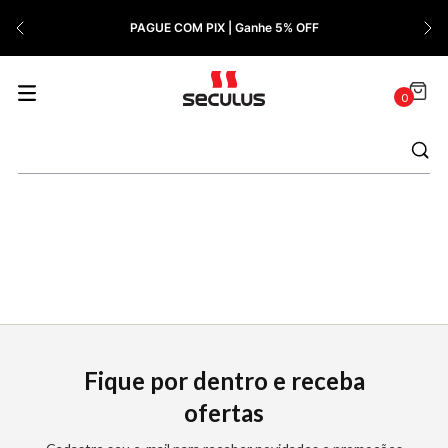
7
º
Relógio Feminino Rose
PAGUE COM PIX | Ganhe 5% OFF
8
º
Quadrado
9
º
Masculino
0
10
º
Cerâmica
Fique por dentro e receba
ofertas