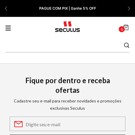
7
º
Relógio Feminino Rose
PAGUE COM PIX | Ganhe 5% OFF
8
º
Quadrado
9
º
Masculino
0
10
º
Cerâmica
Fique por dentro e receba
ofertas
Cadastre seu e-mail para receber novidades e promoções
exclusivas Seculus