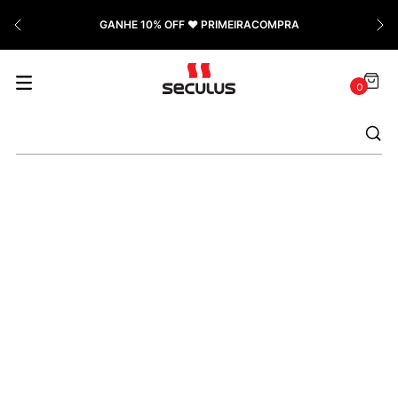
7
º
Relógio Feminino Rose
GANHE 10% OFF ❤️ PRIMEIRACOMPRA
8
º
Cerâmica
9
º
Quadrado
0
10
º
Masculino