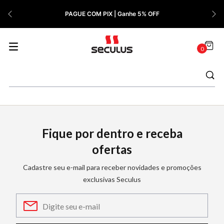
7
º
Relógio Feminino Rose
PAGUE COM PIX | Ganhe 5% OFF
8
º
Quadrado
9
º
Masculino
0
10
º
Cerâmica
Fique por dentro e receba
ofertas
Cadastre seu e-mail para receber novidades e promoções
exclusivas Seculus