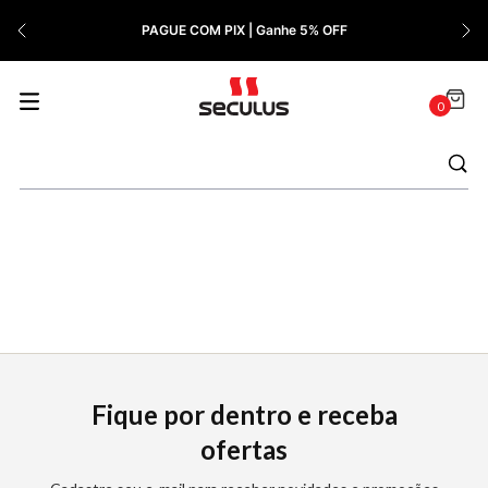
7
º
Cerâmica
PAGUE COM PIX | Ganhe 5% OFF
8
º
Relógio Feminino Rose
9
º
Quadrado
0
10
º
Cronógrafo
Fique por dentro e receba
ofertas