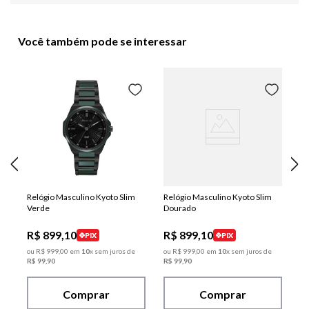
Você também pode se interessar
Relógio Masculino Kyoto Slim
Relógio Masculino Kyoto Slim
Verde
Dourado
R$
899
,
10
R$
899
,
10
PIX
PIX
ou
R$
999
,
00
em
10
x sem juros de
ou
R$
999
,
00
em
10
x sem juros de
R$
99
,
90
R$
99
,
90
Comprar
Comprar