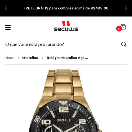
7
º
Relógio Feminino Rose
FRETE GRÁTIS para compras acima de R$499,00
8
º
Quadrado
9
º
Social
0
10
º
Masculino
Masculino
Relógio Masculino Aço Dourado Cronógrafo Solar