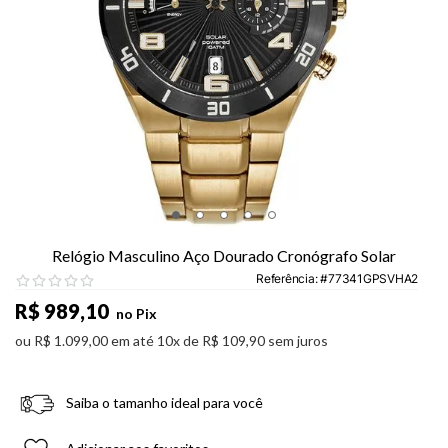
Relógio Masculino Aço Dourado Cronógrafo Solar
Referência
:
77341GPSVHA2
R$
989
,
10
no Pix
ou
R$
1
.
099
,
00
em até
10
x de
R$
109
,
90
sem juros
Saiba o tamanho ideal para você