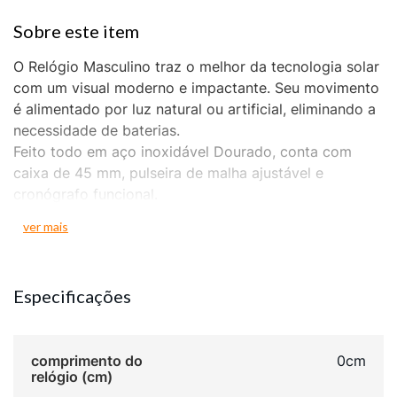
O Relógio Masculino traz o melhor da tecnologia solar
com um visual moderno e impactante. Seu movimento
é alimentado por luz natural ou artificial, eliminando a
necessidade de baterias.
Feito todo em aço inoxidável Dourado, conta com
caixa de 45 mm, pulseira de malha ajustável e
cronógrafo funcional.
O mostrador preto possui ponteiros luminescentes e
ver mais
marcadores de fácil leitura. Um relógio robusto,
confiável e estiloso — ideal para quem busca
desempenho, durabilidade e presença.
Especificações
comprimento do
0cm
relógio (cm)