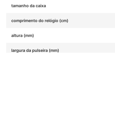
tamanho da caixa
comprimento do relógio (cm)
altura (mm)
largura da pulseira (mm)
Você também pode gostar
Quem viu, viu também