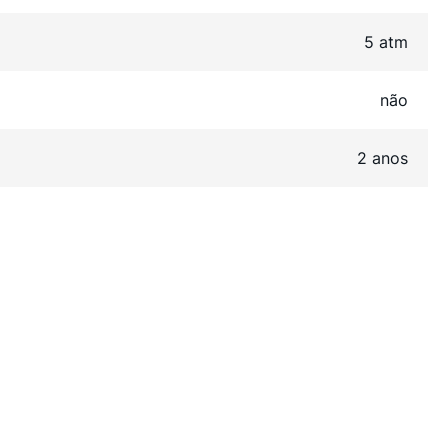
5 atm
não
2 anos