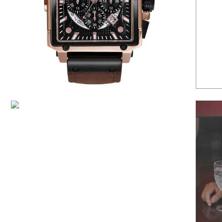
6
º
dourado
7
º
relógio feminino rose
8
º
cerâmica
9
º
quadrado
10
º
masculino