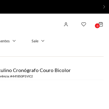
0
sentes
Sale
ulino Cronógrafo Couro Bicolor
erência
:
44185GPSVIC2