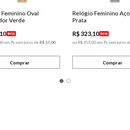
 Feminino Oval
Relógio Feminino Aço
dor Verde
Prata
10
R$
323
,
10
PIX
PIX
00
em
7
x sem juros de
R$
57
,
00
ou
R$
359
,
00
em
7
x sem juros d
Comprar
Comprar