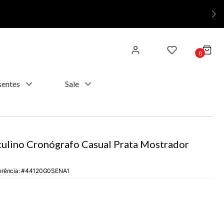
0
sentes
Sale
ulino Cronógrafo Casual Prata Mostrador
erência
:
44120G0SENA1