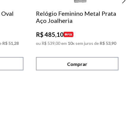
 Oval
Relógio Feminino Metal Prata
Aço Joalheria
R$
485
,
10
PIX
e
R$
51
,
28
ou
R$
539
,
00
em
10
x sem juros de
R$
53
,
90
Comprar