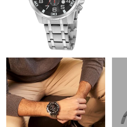
6
º
automático
7
º
cerâmica
8
º
relógio feminino rose
9
º
quadrado
10
º
cronógrafo