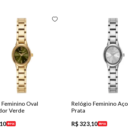
 Feminino Oval
Relógio Feminino Aço
dor Verde
Prata
10
R$
323
,
10
PIX
PIX