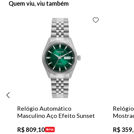
Quem viu, viu também
Relógio Automático
Relógio
Masculino Aço Efeito Sunset
Mostra
R$
809
,
10
R$
359
,
PIX