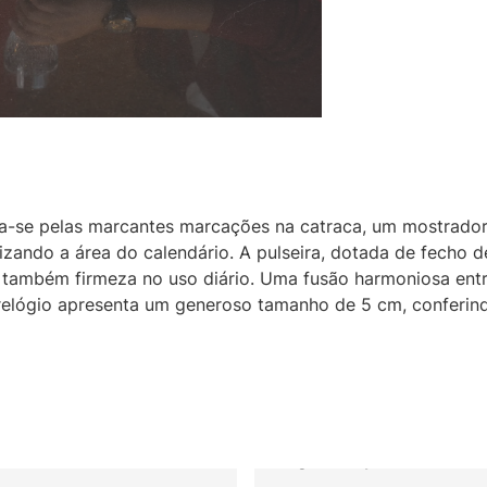
ca-se pelas marcantes marcações na catraca, um mostrado
tizando a área do calendário. A pulseira, dotada de fecho d
 também firmeza no uso diário. Uma fusão harmoniosa entr
te relógio apresenta um generoso tamanho de 5 cm, conferi