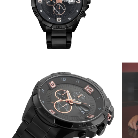
6
º
dourado
7
º
quadrado
8
º
cronógrafo
9
º
slim
10
º
relógio feminino rose