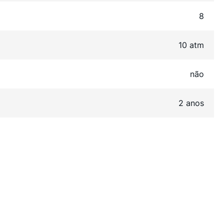
8
10 atm
não
2 anos