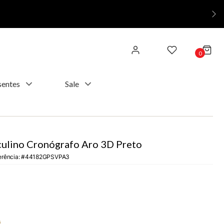
0
sentes
Sale
ulino Cronógrafo Aro 3D Preto
erência
:
44182GPSVPA3