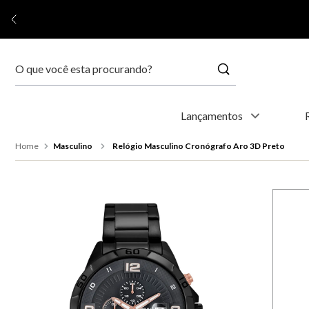
Buscar
Termos mais buscados
Lançamentos
1
º
relógio feminino
Masculino
Relógio Masculino Cronógrafo Aro 3D Preto
2
º
relógio masculino
3
º
relogio
4
º
kyoto
5
º
automático