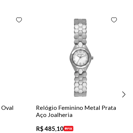
 Oval
Relógio Feminino Metal Prata
Aço Joalheria
R$
485
,
10
PIX