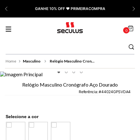
7
º
Relógio Feminino Rose
GANHE 10% OFF ❤️ PRIMEIRACOMPRA
8
º
Cerâmica
9
º
Quadrado
0
10
º
Masculino
Masculino
Relógio Masculino Cronógrafo Aço Dourado
Relógio Masculino Cronógrafo Aço Dourado
Referência
:
44024GPSVDA4