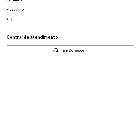
Masculino
Kits
Central de atendimento
Fale Conosco
Horário de atendimento
De Segunda à Sexta,
das 08h às 18h
Pague com
Siga-nos