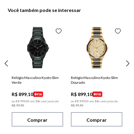
Você também pode se interessar
Relógio Masculino Kyoto Slim
Relógio Masculino Kyoto Slim
Verde
Dourado
R$
899
,
10
R$
899
,
10
PIX
PIX
ou
R$
999
,
00
em
10
x sem juros de
ou
R$
999
,
00
em
10
x sem juros de
R$
99
,
90
R$
99
,
90
Comprar
Comprar