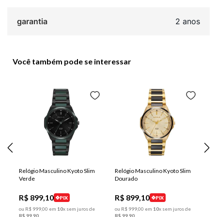
garantia
2 anos
Você também pode se interessar
Relógio Masculino Kyoto Slim
Relógio Masculino Kyoto Slim
Verde
Dourado
R$
899
,
10
R$
899
,
10
PIX
PIX
ou
R$
999
,
00
em
10
x sem juros de
ou
R$
999
,
00
em
10
x sem juros de
R$
99
,
90
R$
99
,
90