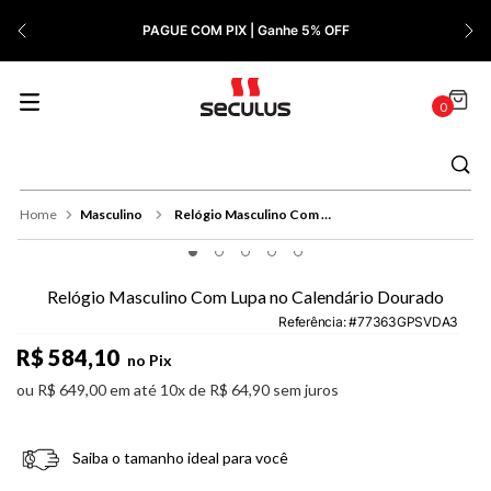
7
º
Cerâmica
PAGUE COM PIX | Ganhe 5% OFF
8
º
Relógio Feminino Rose
9
º
Quadrado
0
10
º
Cronógrafo
Masculino
Relógio Masculino Com Lupa no Calendário Dourado
Relógio Masculino Com Lupa no Calendário Dourado
Referência
:
77363GPSVDA3
R$
584
,
10
no Pix
ou
R$
649
,
00
em até
10
x de
R$
64
,
90
sem juros
Saiba o tamanho ideal para você