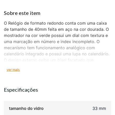
O Relógio de formato redondo conta com uma caixa
de tamanho de 40mm feita em aço na cor dourada. O
mostrador na cor verde possui um dial com textura e
uma marcação em número e index incompleto. O
mecanismo tem funcionamento analógico com
calendário integrado e possui uma lupa no calendário.
O design externo exibe um bisel facetado que
adiciona detalhes geométricos à caixa. A pulseira
ver mais
sólida é construída em aço na cor dourada. Ela vem
acompanhada por um fecho do tipo borboleta para
um encaixe preciso. Este produto é desenvolvido
Especificações
como um modelo casal. Sua estrutura conta com
resistência à água de 5 ATM e fundo com fechamento
em rosca.
tamanho do vidro
33 mm