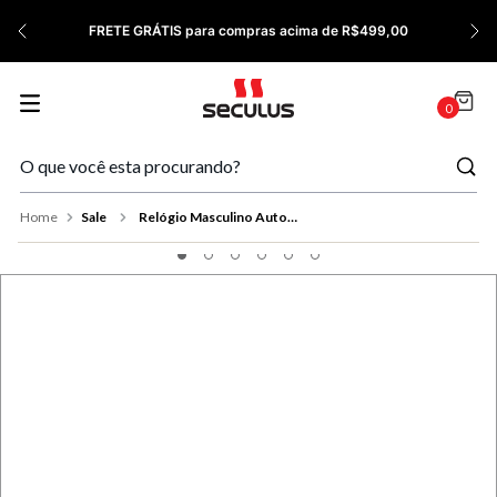
7
º
Cerâmica
GANHE 10% OFF ❤️ PRIMEIRACOMPRA
8
º
Cronógrafo
9
º
Relógio Feminino Rose
0
10
º
Quadrado
Sale
Relógio Masculino Automático Aço Vidro Abaulado Dourado