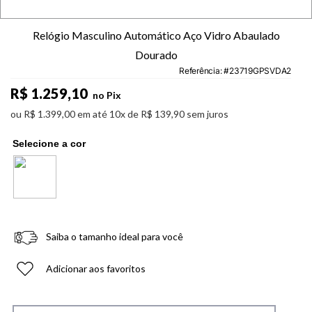
Relógio Masculino Automático Aço Vidro Abaulado
Dourado
Referência
:
23719GPSVDA2
R$
1
.
259
,
10
no Pix
ou
R$
1
.
399
,
00
em até
10
x de
R$
139
,
90
sem juros
Saiba o tamanho ideal para você
Adicionar aos favoritos