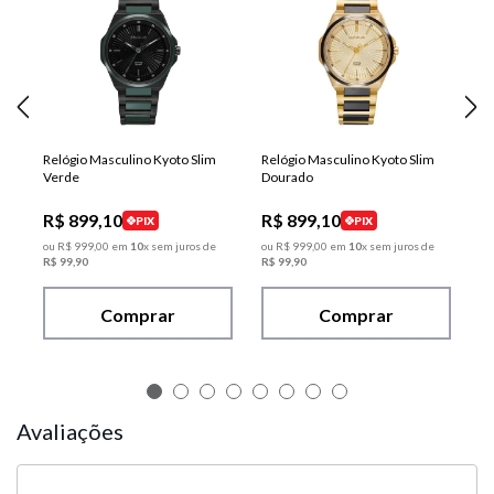
Relógio Masculino Kyoto Slim
Relógio Masculino Kyoto Slim
Verde
Dourado
R$
899
,
10
R$
899
,
10
PIX
PIX
ou
R$
999
,
00
em
10
x sem juros de
ou
R$
999
,
00
em
10
x sem juros de
R$
99
,
90
R$
99
,
90
Comprar
Comprar
Avaliações