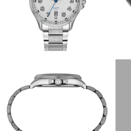
6
º
dourado
7
º
relógio feminino rose
8
º
quadrado
9
º
masculino
10
º
cerâmica