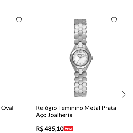
 Oval
Relógio Feminino Metal Prata
Aço Joalheria
R$
485
,
10
PIX