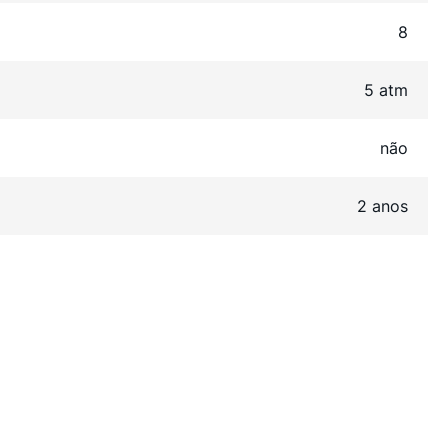
8
5 atm
não
2 anos