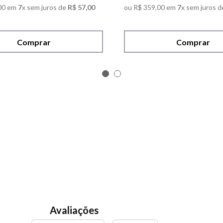
00
em
7
x sem juros de
R$
57
,
00
ou
R$
359
,
00
em
7
x sem juros d
Comprar
Comprar