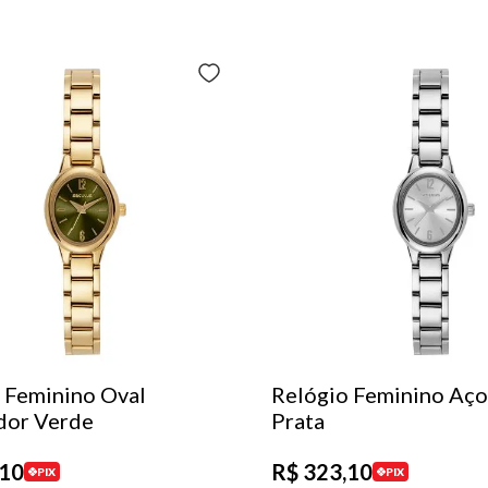
 Feminino Oval
Relógio Feminino Aço
dor Verde
Prata
10
R$
323
,
10
PIX
PIX