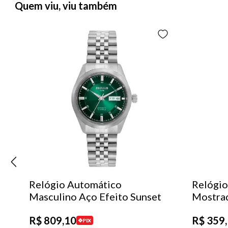
Quem viu, viu também
Relógio Automático
Relógio
Masculino Aço Efeito Sunset
Mostra
R$
809
,
10
R$
359
,
PIX