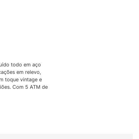
ruído todo em aço
cações em relevo,
um toque vintage e
asiões. Com 5 ATM de