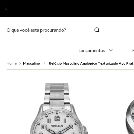
Buscar
Termos mais buscados
Lançamentos
1
º
relógio feminino
Masculino
Relógio Masculino Analógico Texturizado Aço Prat
2
º
relógio masculino
3
º
relogio
4
º
kyoto
5
º
automático