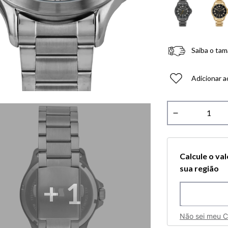
Saiba o tam
Adicionar a
－
Calcule o va
sua região
+
1
Não sei meu 