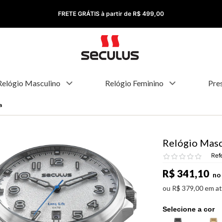
FRETE GRÁTIS à partir de R$ 499,00
Relógio Masculino
Relógio Feminino
Pre
a
Relógio Masc
Ref
R$
341
,
10
no 
ou
R$
379
,
00
em a