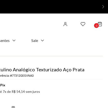
0
sentes
Sale
ulino Analógico Texturizado Aço Prata
erência
:
77312G0SVNA3
Pix
té
7
x de
R$
54
,
14
sem juros