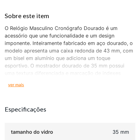
O Relógio Masculino Cronógrafo Dourado é um
acessório que une funcionalidade e um design
imponente. Inteiramente fabricado em aço dourado, o
modelo apresenta uma caixa redonda de 43 mm, com
um bisel em alumínio que adiciona um toque
esportivo. O mostrador dourado de 35 mm possui
uma textura diferenciada e marcação de indexes
completos, além da função cronógrafo. A pulseira
ver mais
sólida em aço dourado garante durabilidade e um
visual coeso, sendo finalizada com uma trava de
segurança para um ajuste firme. Este relógio foi
Especificações
projetado para alta performance, com resistência à
água de 10 ATM e fundo do tipo rosca, tornando-o
apto para diversas atividades. O mecanismo
tamanho do vidro
35 mm
cronógrafo oferece precisão e múltiplas funções de