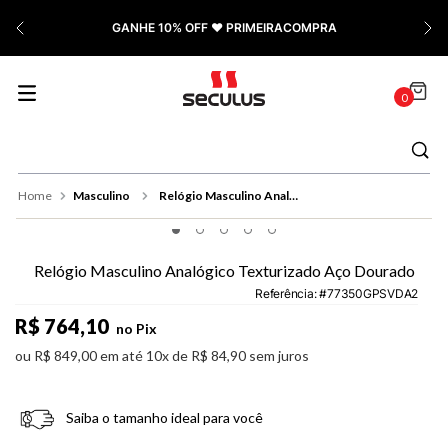
7
º
Relógio Feminino Rose
PAGUE COM PIX | Ganhe 5% OFF
8
º
Quadrado
9
º
Social
0
10
º
Azul
Masculino
Relógio Masculino Analógico Texturizado Aço Dourado
Relógio Masculino Analógico Texturizado Aço Dourado
Referência
:
77350GPSVDA2
R$
764
,
10
no Pix
ou
R$
849
,
00
em até
10
x de
R$
84
,
90
sem juros
Saiba o tamanho ideal para você