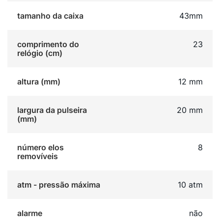
medição de tempo. Este modelo se destaca pela
combinação do acabamento dourado com o bisel em
tamanho da caixa
43mm
alumínio e o mostrador texturizado. É a escolha ideal
para homens que buscam um relógio robusto,
comprimento do
23
funcional e com um design arrojado. A função
relógio (cm)
cronógrafo e a alta resistência à água o tornam um
acessório completo.
altura (mm)
12 mm
largura da pulseira
20 mm
(mm)
número elos
8
removíveis
atm - pressão máxima
10 atm
alarme
não