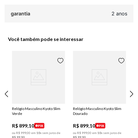
garantia
2 anos
Você também pode se interessar
Relógio Masculino Kyoto Slim
Relógio Masculino Kyoto Slim
Verde
Dourado
R$
899
,
10
R$
899
,
10
PIX
PIX
ou
R$
999
,
00
em
10
x sem juros de
ou
R$
999
,
00
em
10
x sem juros de
R$
99
,
90
R$
99
,
90