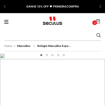
7
º
Relógio Feminino Rose
GANHE 10% OFF ❤️ PRIMEIRACOMPRA
8
º
Quadrado
9
º
Social
0
10
º
Masculino
Masculino
Relógio Masculino Esportivo Robusto Silicone Prata