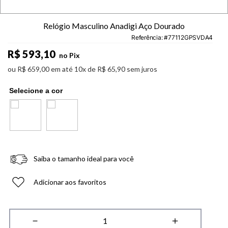
Relógio Masculino Anadigi Aço Dourado
Referência
:
77112GPSVDA4
R$
593
,
10
no Pix
ou
R$
659
,
00
em até
10
x de
R$
65
,
90
sem juros
Saiba o tamanho ideal para você
Adicionar aos favoritos
－
＋