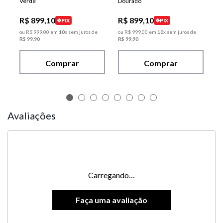
Verde
Dourado
R$
899
,
10
R$
899
,
10
PIX
PIX
ou
R$
999
,
00
em
10
x sem juros de
ou
R$
999
,
00
em
10
x sem juros de
R$
99
,
90
R$
99
,
90
Comprar
Comprar
Avaliações
Carregando…