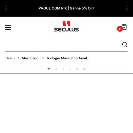
7
º
Relógio Feminino Rose
PAGUE COM PIX | Ganhe 5% OFF
8
º
Quadrado
9
º
Masculino
0
10
º
Cerâmica
Masculino
Relógio Masculino Anadigi Aço Dourado