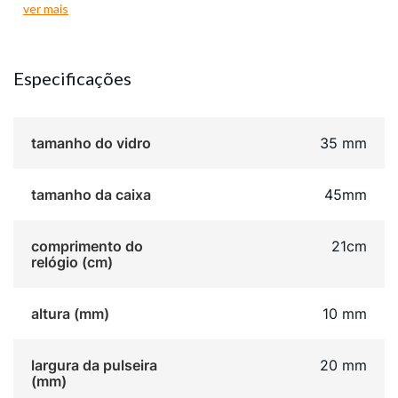
ver mais
Com uma caixa de 4,5 cm de diâmetro, este modelo
se adapta confortavelmente a todos os tamanhos de
pulso, proporcionando um ajuste ideal, especialmente
Especificações
para pulsos médios e maiores. Ideal para qualquer
ocasião, o relógio é uma escolha versátil que
complementa tanto looks casuais quanto formais.
tamanho do vidro
35 mm
tamanho da caixa
45mm
comprimento do
21cm
relógio (cm)
altura (mm)
10 mm
largura da pulseira
20 mm
(mm)