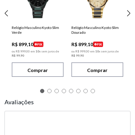
Relógio Masculino Kyoto Slim
Relógio Masculino Kyoto Slim
Verde
Dourado
R$
899
,
10
R$
899
,
10
PIX
PIX
ou
R$
999
,
00
em
10
x sem juros de
ou
R$
999
,
00
em
10
x sem juros de
R$
99
,
90
R$
99
,
90
Comprar
Comprar
Avaliações