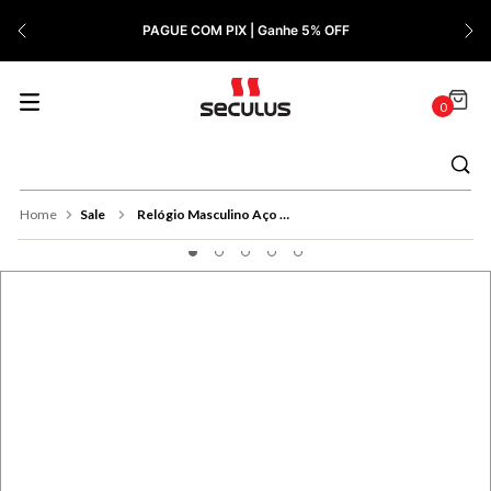
7
º
Relógio Feminino Rose
PAGUE COM PIX | Ganhe 5% OFF
8
º
Cerâmica
9
º
Quadrado
0
10
º
Masculino
Sale
Relógio Masculino Aço Casual Com Calendário Prata