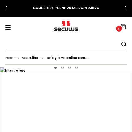
7
º
Relógio Feminino Rose
GANHE 10% OFF ❤️ PRIMEIRACOMPRA
8
º
Cerâmica
9
º
Quadrado
0
10
º
Masculino
Masculino
Relógio Masculino com Calendário Preto