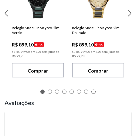
Relógio Masculino Kyoto Slim
Relógio Masculino Kyoto Slim
Verde
Dourado
R$
899
,
10
R$
899
,
10
PIX
PIX
ou
R$
999
,
00
em
10
x sem juros de
ou
R$
999
,
00
em
10
x sem juros de
R$
99
,
90
R$
99
,
90
Comprar
Comprar
Avaliações