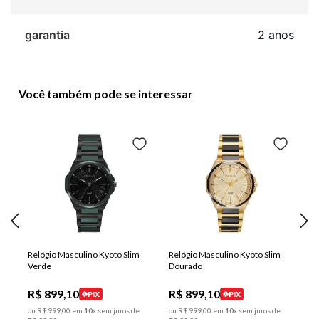
garantia
2 anos
Você também pode se interessar
Relógio Masculino Kyoto Slim
Relógio Masculino Kyoto Slim
Verde
Dourado
R$
899
,
10
R$
899
,
10
PIX
PIX
ou
R$
999
,
00
em
10
x sem juros de
ou
R$
999
,
00
em
10
x sem juros de