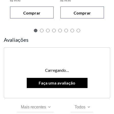
R$
99
,
90
R$
99
,
90
Comprar
Comprar
Avaliações
Carregando…
Mais recentes
Todos