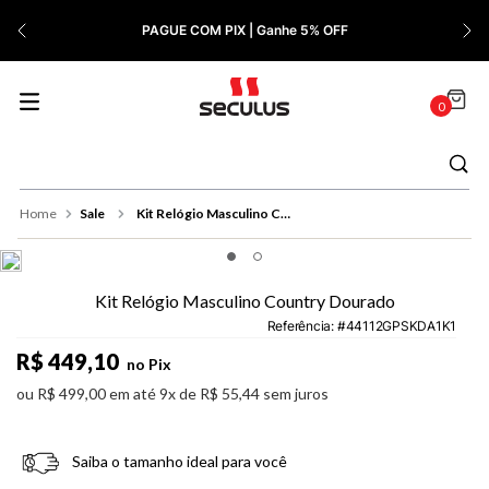
7
º
Cerâmica
PAGUE COM PIX | Ganhe 5% OFF
8
º
Relógio Feminino Rose
9
º
Quadrado
0
10
º
Cronógrafo
Sale
Kit Relógio Masculino Country Dourado
Kit Relógio Masculino Country Dourado
Referência
:
44112GPSKDA1K1
R$
449
,
10
no Pix
ou
R$
499
,
00
em até
9
x de
R$
55
,
44
sem juros
Saiba o tamanho ideal para você