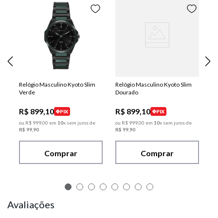
Relógio Masculino Kyoto Slim
Relógio Masculino Kyoto Slim
Verde
Dourado
R$
899
,
10
R$
899
,
10
PIX
PIX
ou
R$
999
,
00
em
10
x sem juros de
ou
R$
999
,
00
em
10
x sem juros de
R$
99
,
90
R$
99
,
90
Comprar
Comprar
Avaliações