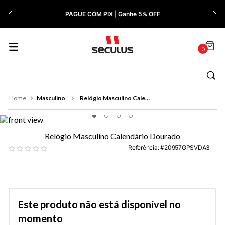
7
º
Relógio Feminino Rose
PAGUE COM PIX | Ganhe 5% OFF
8
º
Quadrado
9
º
Social
0
10
º
Azul
Masculino
Relógio Masculino Calendário Dourado
Relógio Masculino Calendário Dourado
Referência
:
20957GPSVDA3
Este produto não está disponível no
momento