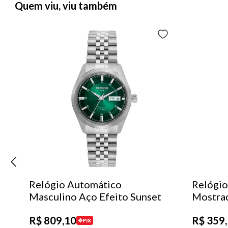
Quem viu, viu também
Relógio Automático
Relógio
Masculino Aço Efeito Sunset
Mostra
R$
809
,
10
R$
359
,
PIX