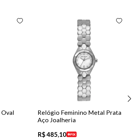
 Oval
Relógio Feminino Metal Prata
Aço Joalheria
R$
485
,
10
PIX