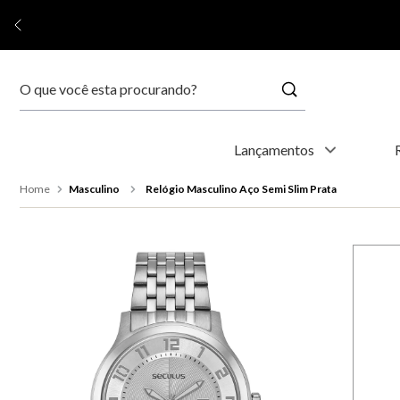
Buscar
Termos mais buscados
Lançamentos
1
º
relógio feminino
Masculino
Relógio Masculino Aço Semi Slim Prata
2
º
relógio masculino
3
º
relogio
4
º
kyoto
5
º
automático