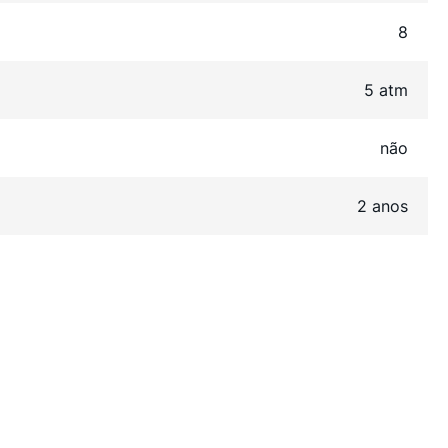
8
5 atm
não
2 anos