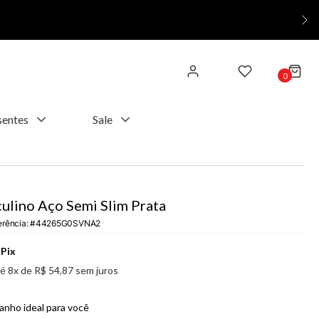
0
sentes
Sale
ulino Aço Semi Slim Prata
erência
:
44265G0SVNA2
Pix
té
8
x de
R$
54
,
87
sem juros
anho ideal para você