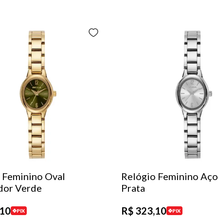
 Feminino Oval
Relógio Feminino Aço
dor Verde
Prata
10
R$
323
,
10
PIX
PIX