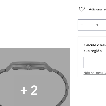
Adicionar a
－
Calcule o va
sua região
Não sei meu 
+
2