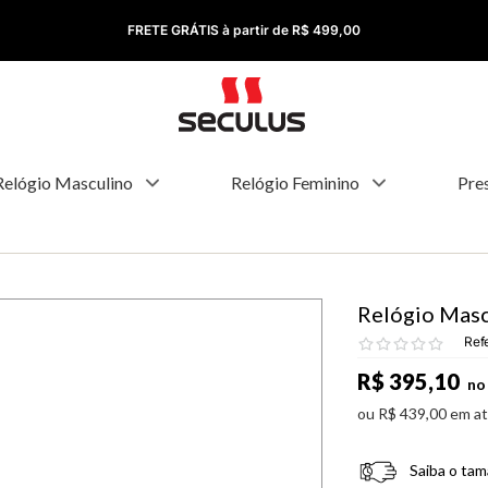
FRETE GRÁTIS à partir de R$ 499,00
Relógio Masculino
Relógio Feminino
Pre
Relógio Masc
Ref
R$
395
,
10
no 
ou
R$
439
,
00
em a
Saiba o tam