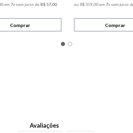
00
em
7
x sem juros de
R$
57
,
00
ou
R$
359
,
00
em
7
x sem juros d
Comprar
Comprar