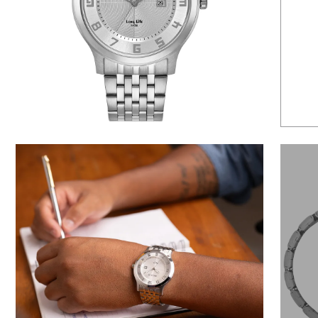
6
º
dourado
7
º
relógio feminino rose
8
º
quadrado
9
º
masculino
10
º
cerâmica