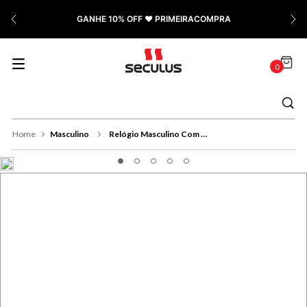
7
º
Cerâmica
GANHE 10% OFF ❤️ PRIMEIRACOMPRA
8
º
Relógio Feminino Rose
9
º
Quadrado
0
10
º
Cronógrafo
Masculino
Relógio Masculino Com Calendário Prata e Dourado