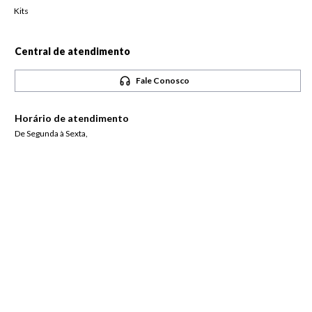
Kits
Central de atendimento
Fale Conosco
Horário de atendimento
De Segunda à Sexta,
das 08h às 18h
Pague com
Siga-nos