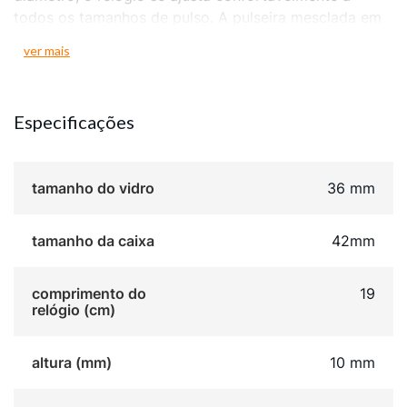
todos os tamanhos de pulso. A pulseira mesclada em
aço escovado e polido oferece durabilidade e um
ver mais
acabamento sofisticado, tornando este relógio uma
escolha perfeita para qualquer ocasião.
Especificações
tamanho do vidro
36 mm
tamanho da caixa
42mm
comprimento do
19
relógio (cm)
altura (mm)
10 mm