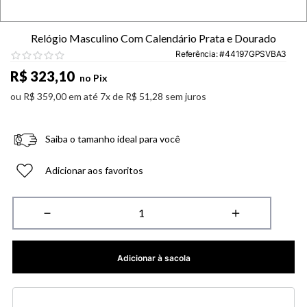
Relógio Masculino Com Calendário Prata e Dourado
Referência
:
44197GPSVBA3
R$
323
,
10
no Pix
ou
R$
359
,
00
em até
7
x de
R$
51
,
28
sem juros
Saiba o tamanho ideal para você
Adicionar aos favoritos
－
＋
Adicionar à sacola