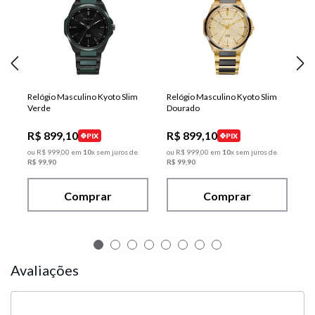
Relógio Masculino Kyoto Slim
Relógio Masculino Kyoto Slim
Verde
Dourado
R$
899
,
10
R$
899
,
10
PIX
PIX
ou
R$
999
,
00
em
10
x sem juros de
ou
R$
999
,
00
em
10
x sem juros de
R$
99
,
90
R$
99
,
90
Comprar
Comprar
Avaliações