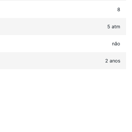
8
5 atm
não
2 anos