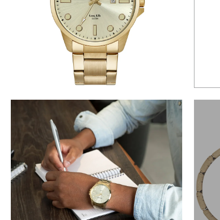
6
º
dourado
7
º
relógio feminino rose
8
º
quadrado
9
º
masculino
10
º
cerâmica