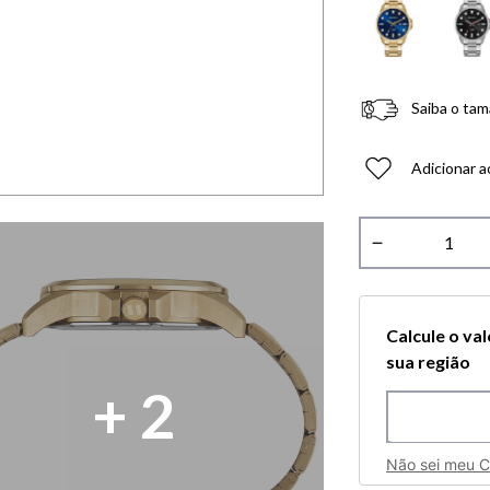
Saiba o tam
Adicionar a
－
Calcule o va
sua região
+
2
Não sei meu 