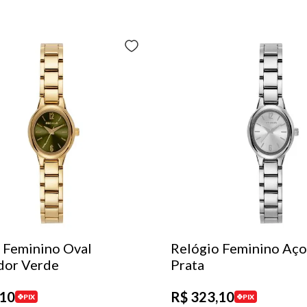
 Feminino Oval
Relógio Feminino Aço
dor Verde
Prata
10
R$
323
,
10
PIX
PIX