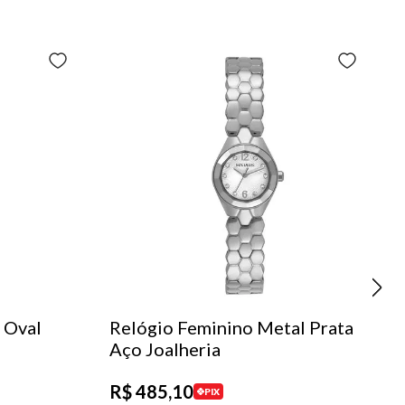
 Oval
Relógio Feminino Metal Prata
Aço Joalheria
R$
485
,
10
PIX