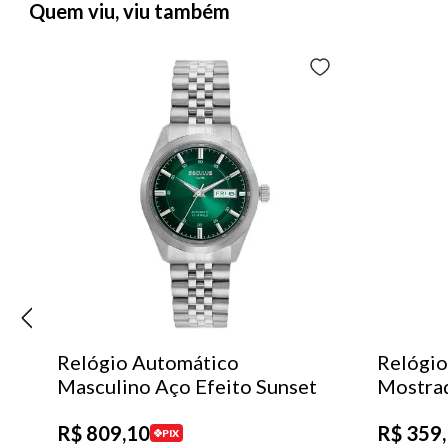
Quem viu, viu também
Relógio Automático
Relógio
Masculino Aço Efeito Sunset
Mostra
R$
809
,
10
R$
359
,
PIX