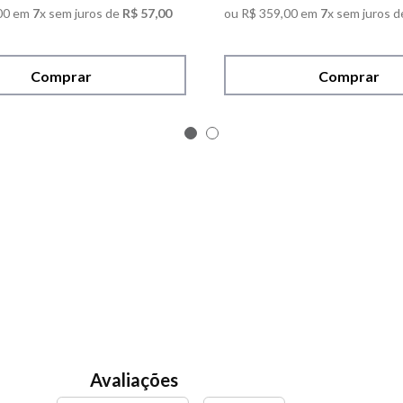
00
em
7
x sem juros de
R$
57
,
00
ou
R$
359
,
00
em
7
x sem juros d
Comprar
Comprar