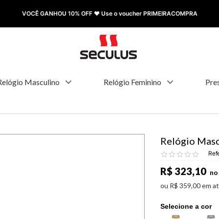
VOCÊ GANHOU 10% OFF ❤️ Use o voucher PRIMEIRACOMPRA
Relógio Masculino
Relógio Feminino
Pre
Relógio Masc
Ref
R$
323
,
10
no 
ou
R$
359
,
00
em a