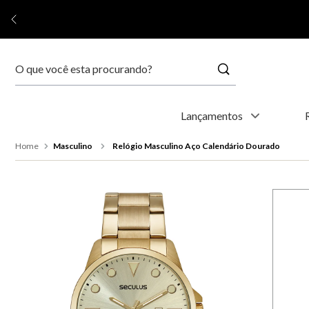
Buscar
Termos mais buscados
Lançamentos
1
º
relógio feminino
Masculino
Relógio Masculino Aço Calendário Dourado
2
º
relógio masculino
3
º
relogio
4
º
kyoto
5
º
automático