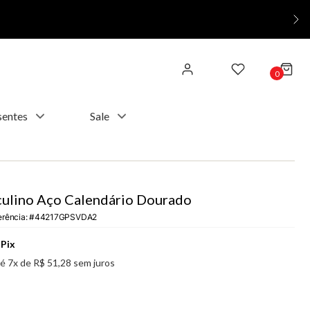
0
sentes
Sale
ulino Aço Calendário Dourado
erência
:
44217GPSVDA2
Pix
té
7
x de
R$
51
,
28
sem juros