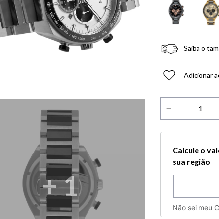
Saiba o tam
Adicionar a
－
Calcule o va
sua região
+
1
Não sei meu 