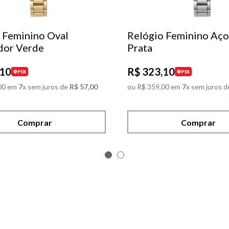
 Feminino Oval
Relógio Feminino Aço
dor Verde
Prata
10
R$
323
,
10
PIX
PIX
00
em
7
x sem juros de
R$
57
,
00
ou
R$
359
,
00
em
7
x sem juros d
Comprar
Comprar