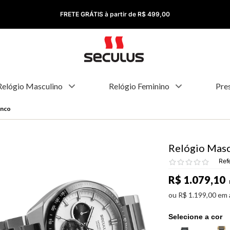
FRETE GRÁTIS à partir de R$ 499,00
Relógio Masculino
Relógio Feminino
Pre
anco
Relógio Masc
Ref
R$
1
.
079
,
10
ou
R$
1
.
199
,
00
em 