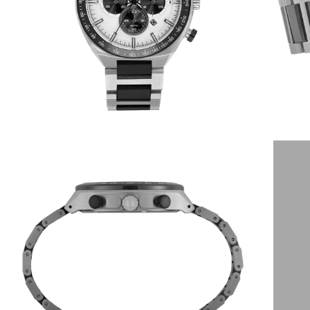
6
º
dourado
7
º
relógio feminino rose
8
º
quadrado
9
º
masculino
10
º
cerâmica