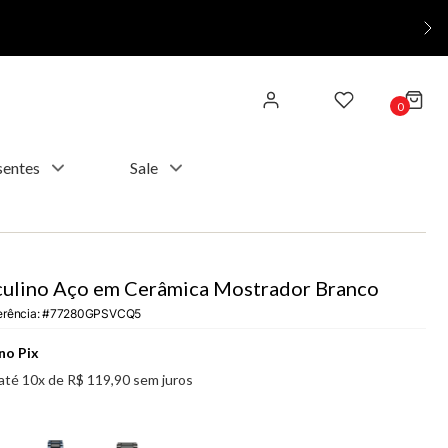
0
sentes
Sale
ulino Aço em Cerâmica Mostrador Branco
erência
:
77280GPSVCQ5
no Pix
até
10
x de
R$
119
,
90
sem juros