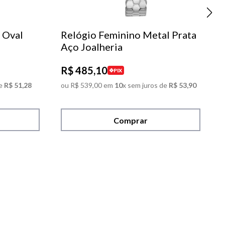
 Oval
Relógio Feminino Metal Prata
Aço Joalheria
R$
485
,
10
PIX
e
R$
51
,
28
ou
R$
539
,
00
em
10
x sem juros de
R$
53
,
90
Comprar