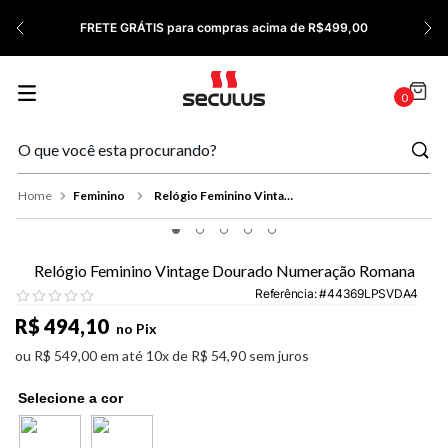
7
º
Cerâmica
FRETE GRÁTIS para compras acima de R$499,00
8
º
Relógio Feminino Rose
9
º
Quadrado
0
10
º
Cronógrafo
Feminino
Relógio Feminino Vintage Dourado Numeração Romana
Relógio Feminino Vintage Dourado Numeração Romana
Referência
:
44369LPSVDA4
R$
494
,
10
no Pix
ou
R$
549
,
00
em até
10
x de
R$
54
,
90
sem juros