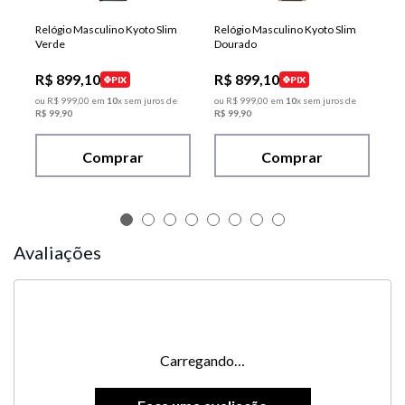
Relógio Masculino Kyoto Slim
Relógio Masculino Kyoto Slim
Verde
Dourado
R$
899
,
10
R$
899
,
10
PIX
PIX
ou
R$
999
,
00
em
10
x sem juros de
ou
R$
999
,
00
em
10
x sem juros de
R$
99
,
90
R$
99
,
90
Comprar
Comprar
Avaliações
Carregando…