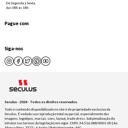
De Segunda à Sexta,
das 08h às 18h
Pague com
Siga-nos
Seculus - 2024 - Todos os direitos reservados.
Todo o conteúdo disponibilizado no site é de propriedade exclusiva da
Seculus. É vedada sua reprodução total ou parcial, especialmente das
imagens, logotipos, marcas, sons, layout, trade dress. Sob penalização do
infrator nos termos da legislação em vigor. CNPJ: 34.516.088/0001-00 | Av.
Afonso Pena, 3577 - 6 Andar | Belo Horizonte - MG