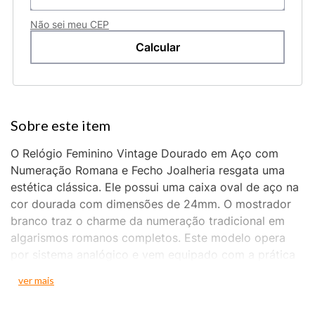
Não sei meu CEP
O Relógio Feminino Vintage Dourado em Aço com
Numeração Romana e Fecho Joalheria resgata uma
estética clássica. Ele possui uma caixa oval de aço na
cor dourada com dimensões de 24mm. O mostrador
branco traz o charme da numeração tradicional em
algarismos romanos completos. Este modelo opera
por sistema analógico e vem equipado com a prática
função de calendário.
ver mais
Sua pulseira sólida é feita em aço dourado no estilo