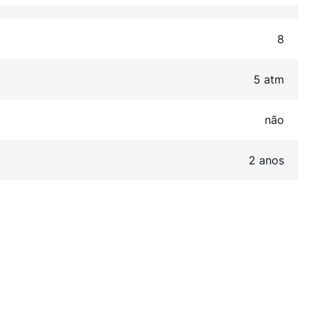
8
5 atm
não
2 anos