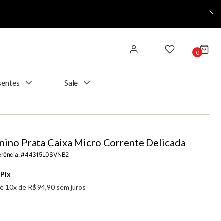
0
sentes
Sale
nino Prata Caixa Micro Corrente Delicada
erência
:
44315L0SVNB2
Pix
té
10
x de
R$
94
,
90
sem juros