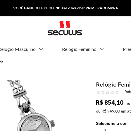
FRETE GRÁTIS à partir de R$ 499,00
Relógio Masculino
Relógio Feminino
Pre
da
Relógio Femi
Ref
R$
854
,
10
no 
ou
R$
949
,
00
em a