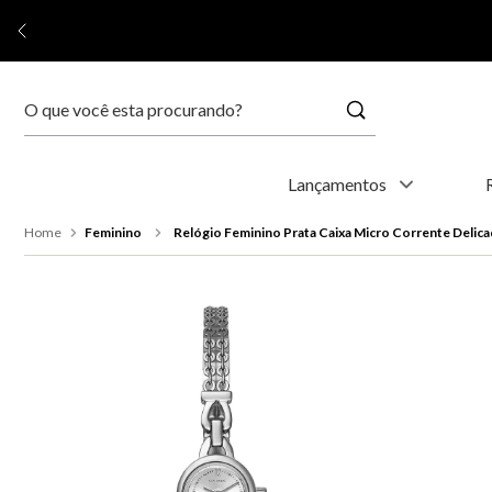
Buscar
Termos mais buscados
Lançamentos
1
º
relógio feminino
Feminino
Relógio Feminino Prata Caixa Micro Corrente Delica
2
º
relógio masculino
3
º
relogio
4
º
kyoto
5
º
automático