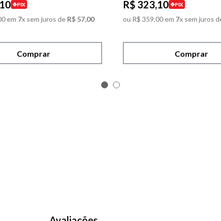
10
R$
323
,
10
PIX
PIX
00
em
7
x sem juros de
R$
57
,
00
ou
R$
359
,
00
em
7
x sem juros d
Comprar
Comprar