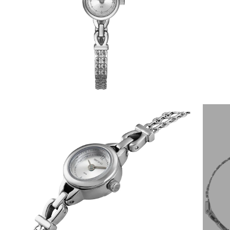
6
º
dourado
7
º
relógio feminino rose
8
º
quadrado
9
º
social
10
º
azul