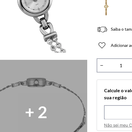
Saiba o tam
Adicionar a
－
Calcule o va
sua região
+
2
Não sei meu 