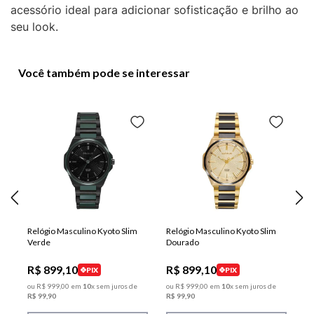
acessório ideal para adicionar sofisticação e brilho ao
seu look.
Você também pode se interessar
Relógio Masculino Kyoto Slim
Relógio Masculino Kyoto Slim
Verde
Dourado
R$
899
,
10
R$
899
,
10
PIX
PIX
ou
R$
999
,
00
em
10
x sem juros de
ou
R$
999
,
00
em
10
x sem juros de
R$
99
,
90
R$
99
,
90