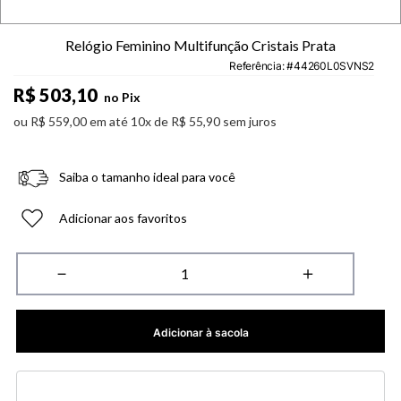
Relógio Feminino Multifunção Cristais Prata
Referência
:
44260L0SVNS2
R$
503
,
10
no Pix
ou
R$
559
,
00
em até
10
x de
R$
55
,
90
sem juros
Saiba o tamanho ideal para você
Adicionar aos favoritos
－
＋
Adicionar à sacola