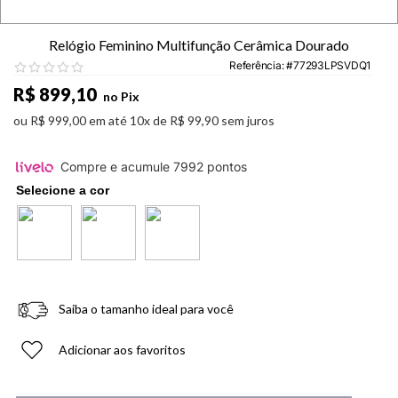
Relógio Feminino Multifunção Cerâmica Dourado
Referência
:
77293LPSVDQ1
R$
899
,
10
no Pix
ou
R$
999
,
00
em até
10
x de
R$
99
,
90
sem juros
Compre e acumule
7992
pontos
Saiba o tamanho ideal para você
Adicionar aos favoritos