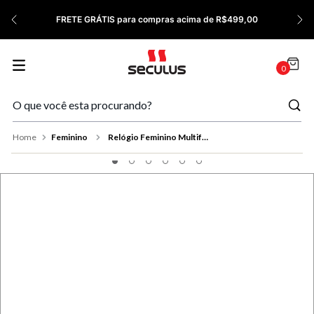
7
º
Cerâmica
FRETE GRÁTIS para compras acima de R$499,00
8
º
Relógio Feminino Rose
9
º
Quadrado
0
10
º
Cronógrafo
Feminino
Relógio Feminino Multifunção Cerâmica Dourado