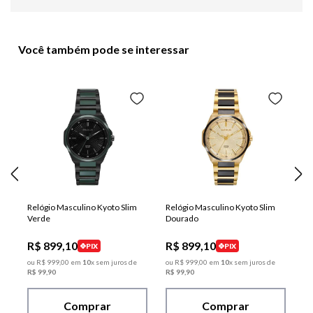
Você também pode se interessar
Relógio Masculino Kyoto Slim
Relógio Masculino Kyoto Slim
Verde
Dourado
R$
899
,
10
R$
899
,
10
PIX
PIX
ou
R$
999
,
00
em
10
x sem juros de
ou
R$
999
,
00
em
10
x sem juros de
R$
99
,
90
R$
99
,
90
Comprar
Comprar