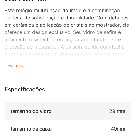
Este relógio multifunção dourado é a combinação
perfeita de sofisticação e durabilidade. Com detalhes
em cerâmica e aplicação de cristais no mostrador, ele
oferece um design exclusivo. Seu vidro de safira é
altamente resistente a riscos, garantindo clareza e
proteção ao mostrador. A pulseira sólida com fecho
borboleta assegura um ajuste seguro para todos os
tamanhos de pulso, tornando-o ideal para quem busca
ver mais
um acessório versátil e de alta performance.
Imponente, é perfeito para complementar seu estilo
sem abrir mão da funcionalidade.
Especificações
tamanho do vidro
29 mm
tamanho da caixa
40mm