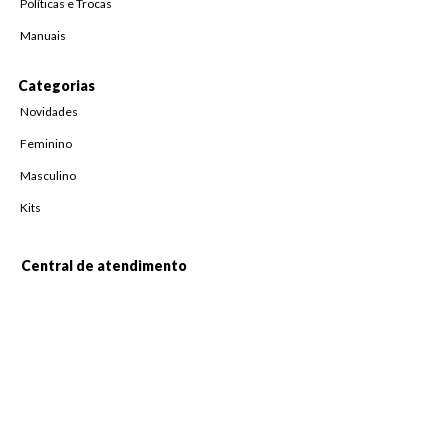
Políticas e Trocas
Manuais
Categorias
Novidades
Feminino
Masculino
Kits
Central de atendimento
Fale Conosco
Horário de atendimento
De Segunda à Sexta,
das 08h às 18h