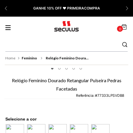
7
º
Cerâmica
PAGUE COM PIX | Ganhe 5% OFF
8
º
Relógio Feminino Rose
9
º
Quadrado
0
10
º
Cronógrafo
Feminino
Relógio Feminino Dourado Retangular Pulseira Pedras Facetadas
Relógio Feminino Dourado Retangular Pulseira Pedras
Facetadas
Referência
:
77333LPSVDB8