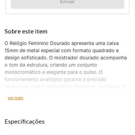
Enviar
O Relógio Feminino Dourado apresenta uma caixa
15mm de metal especial com formato quadrado e
design sofisticado. O mostrador dourado acompanha
o tom da estrutura, criando um conjunto
monocromático e elegante para o pulso. O
funcionamento analógico garante a precisão
necessária para o controle do tempo no cotidiano. O
grande destaque deste modelo é a sua pulseira
ver mais
adornada com pedras facetadas, que confere um
visual diferenciado ao acessório. O fechamento é
realizado por um sistema de acionamento lateral,
Especificações
proporcionando praticidade e segurança ao vestir. A
peça é fabricada em metal especial com acabamento