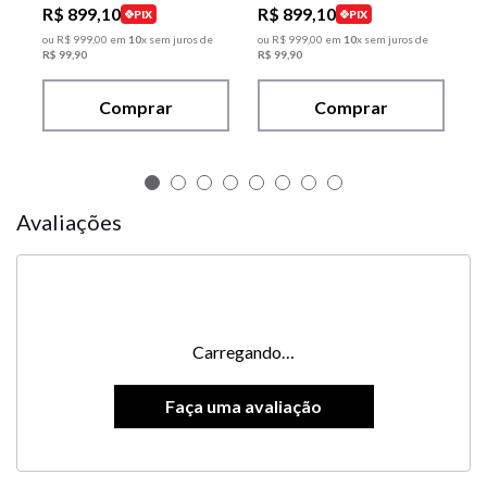
R$
899
,
10
R$
899
,
10
PIX
PIX
ou
R$
999
,
00
em
10
x sem juros de
ou
R$
999
,
00
em
10
x sem juros de
R$
99
,
90
R$
99
,
90
Comprar
Comprar
Avaliações
Carregando…