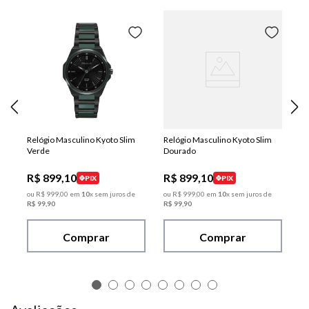
Relógio Masculino Kyoto Slim
Relógio Masculino Kyoto Slim
Verde
Dourado
R$
899
,
10
R$
899
,
10
PIX
PIX
ou
R$
999
,
00
em
10
x sem juros de
ou
R$
999
,
00
em
10
x sem juros de
R$
99
,
90
R$
99
,
90
Comprar
Comprar