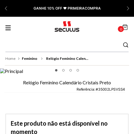
7
º
Relógio Feminino Rose
GANHE 10% OFF ❤️ PRIMEIRACOMPRA
8
º
Quadrado
9
º
Social
0
10
º
Azul
Feminino
Relógio Feminino Calendário Cristais Preto
Relógio Feminino Calendário Cristais Preto
Referência
:
35002LPSVSS4
Este produto não está disponível no
momento