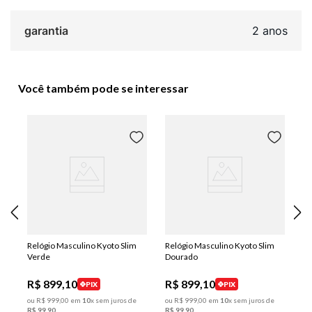
garantia
2 anos
Você também pode se interessar
Relógio Masculino Kyoto Slim
Relógio Masculino Kyoto Slim
Verde
Dourado
R$
899
,
10
R$
899
,
10
PIX
PIX
ou
R$
999
,
00
em
10
x sem juros de
ou
R$
999
,
00
em
10
x sem juros de
R$
99
,
90
R$
99
,
90