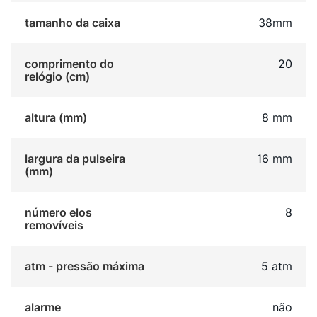
tamanho da caixa
38mm
comprimento do
20
relógio (cm)
altura (mm)
8 mm
largura da pulseira
16 mm
(mm)
número elos
8
removíveis
atm - pressão máxima
5 atm
alarme
não