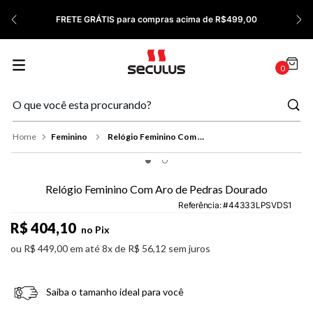
7
º
Relógio Feminino Rose
FRETE GRÁTIS para compras acima de R$499,00
8
º
Quadrado
9
º
Social
0
10
º
Azul
Feminino
Relógio Feminino Com Aro de Pedras Dourado
Relógio Feminino Com Aro de Pedras Dourado
Referência
:
44333LPSVDS1
R$
404
,
10
no Pix
ou
R$
449
,
00
em até
8
x de
R$
56
,
12
sem juros
Saiba o tamanho ideal para você