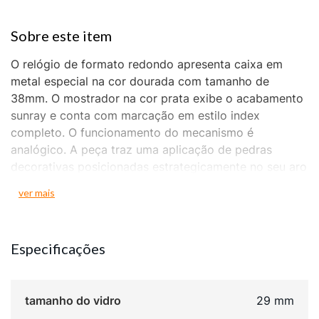
O relógio de formato redondo apresenta caixa em
metal especial na cor dourada com tamanho de
38mm. O mostrador na cor prata exibe o acabamento
sunray e conta com marcação em estilo index
completo. O funcionamento do mecanismo é
analógico. A peça traz uma aplicação de pedras
decorativas posicionadas estrategicamente no seu aro
interno. Sua pulseira é confeccionada em aço na cor
ver mais
dourada, equipada com um fecho de acionamento
lateral. O acessório oferece uma resistência à água de
5 ATM. O fechamento traseiro é feito por meio de um
Especificações
fundo em rosca para assegurar o isolamento interno.
tamanho do vidro
29 mm