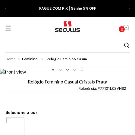
7
º
Relógio Feminino Rose
PAGUE COM PIX | Ganhe 5% OFF
8
º
Quadrado
9
º
Masculino
0
10
º
Cerâmica
Feminino
Relógio Feminino Casual Cristais Prata
Relógio Feminino Casual Cristais Prata
Referência
:
77101L0SVNS2