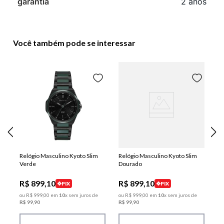
garantia
2 anos
Você também pode se interessar
Relógio Masculino Kyoto Slim
Relógio Masculino Kyoto Slim
Verde
Dourado
R$
899
,
10
R$
899
,
10
PIX
PIX
ou
R$
999
,
00
em
10
x sem juros de
ou
R$
999
,
00
em
10
x sem juros de
R$
99
,
90
R$
99
,
90