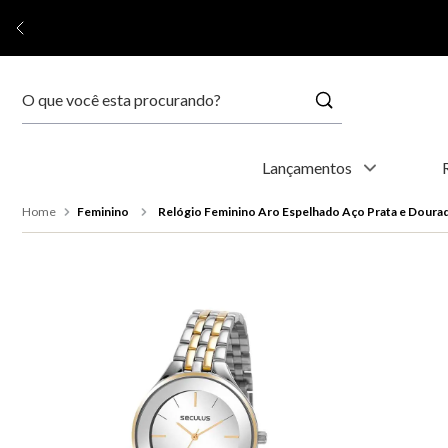
Buscar
Termos mais buscados
Lançamentos
1
º
relógio feminino
Feminino
Relógio Feminino Aro Espelhado Aço Prata e Doura
2
º
relógio masculino
3
º
relogio
4
º
kyoto
5
º
automático