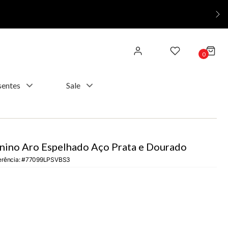
0
sentes
Sale
nino Aro Espelhado Aço Prata e Dourado
erência
:
77099LPSVBS3