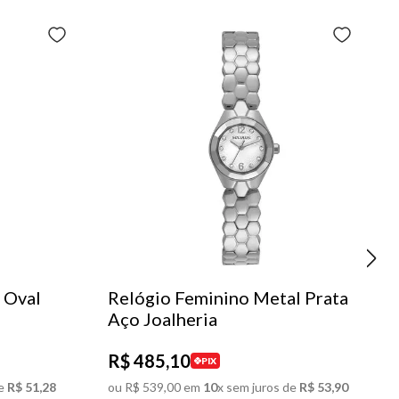
 Oval
Relógio Feminino Metal Prata
Aço Joalheria
R$
485
,
10
PIX
e
R$
51
,
28
ou
R$
539
,
00
em
10
x sem juros de
R$
53
,
90