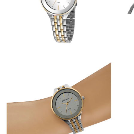
6
º
dourado
7
º
relógio feminino rose
8
º
quadrado
9
º
masculino
10
º
cerâmica