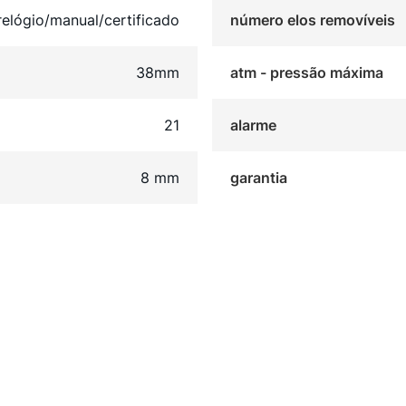
relógio/manual/certificado
número elos removíveis
38mm
atm - pressão máxima
21
alarme
8 mm
garantia