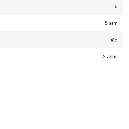
6
5 atm
não
2 anos