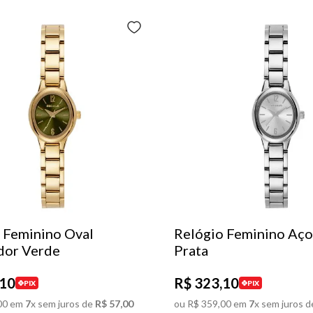
 Feminino Oval
Relógio Feminino Aço
dor Verde
Prata
10
R$
323
,
10
PIX
PIX
00
em
7
x sem juros de
R$
57
,
00
ou
R$
359
,
00
em
7
x sem juros d