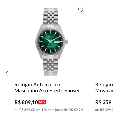
Relógio Automático
Relógio
Masculino Aço Efeito Sunset
Mostra
R$
809
,
10
R$
359
,
PIX
ou
R$
899
,
00
em
10
x sem juros de
R$
89
,
90
ou
R$
399
,