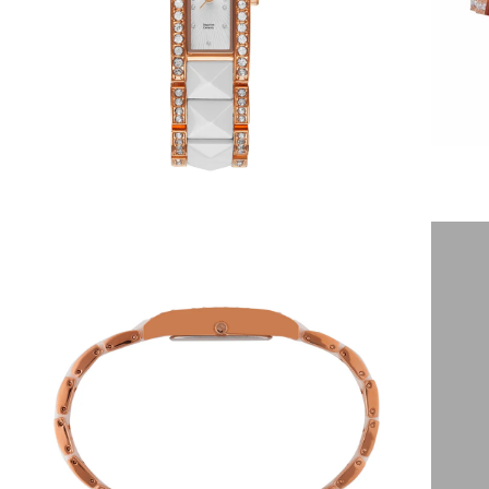
6
º
dourado
7
º
relógio feminino rose
8
º
quadrado
9
º
masculino
10
º
cerâmica