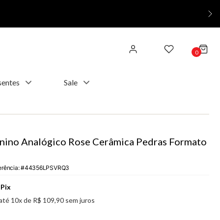
0
sentes
Sale
nino Analógico Rose Cerâmica Pedras Formato
erência
:
44356LPSVRQ3
Pix
até
10
x de
R$
109
,
90
sem juros