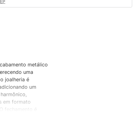
CEP
acabamento metálico
oferecendo uma
o joalheria é
 adicionando um
 harmônico,
os em formato
. O fechamento é
o seguro ao pulso
nto por pressão,
rutura metálica e