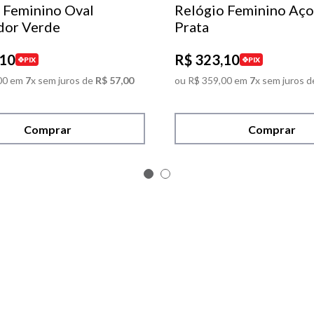
 Feminino Oval
Relógio Feminino Aço
dor Verde
Prata
10
R$
323
,
10
PIX
PIX
00
em
7
x sem juros de
R$
57
,
00
ou
R$
359
,
00
em
7
x sem juros d
Comprar
Comprar