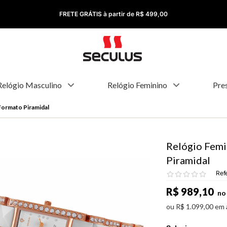
FRETE GRÁTIS à partir de R$ 499,00
Relógio Masculino
Relógio Feminino
Pre
Formato Piramidal
Relógio Femi
Piramidal
Ref
R$
989
,
10
no 
ou
R$
1
.
099
,
00
em 