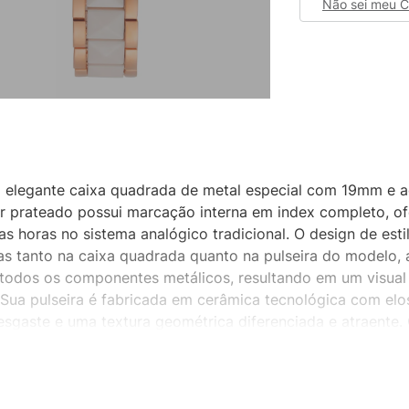
Não sei meu 
a elegante caixa quadrada de metal especial com 19mm e 
dor prateado possui marcação interna em index completo, 
as horas no sistema analógico tradicional. O design de estil
das tanto na caixa quadrada quanto na pulseira do modelo,
e todos os componentes metálicos, resultando em um visual
. Sua pulseira é fabricada em cerâmica tecnológica com el
 desgaste e uma textura geométrica diferenciada e atraente
oporcionando um ajuste anatômico refinado, discreto e muit
de precisão é preservado por um fundo da caixa de fechame
es externos e umidade indesejada. Cada componente da est