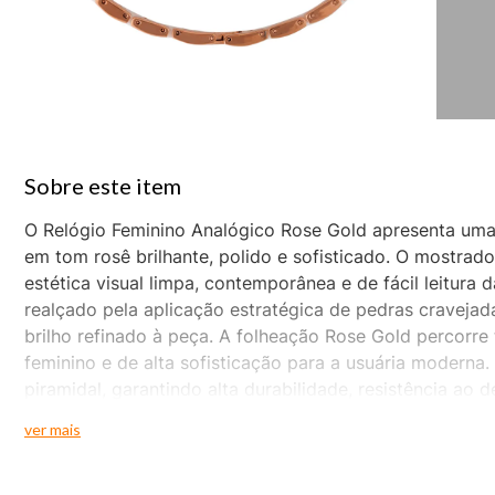
O Relógio Feminino Analógico Rose Gold apresenta um
em tom rosê brilhante, polido e sofisticado. O mostra
estética visual limpa, contemporânea e de fácil leitura d
realçado pela aplicação estratégica de pedras craveja
brilho refinado à peça. A folheação Rose Gold percorr
feminino e de alta sofisticação para a usuária moderna
piramidal, garantindo alta durabilidade, resistência ao
feito através de um fecho seguro do tipo joalheria, pr
ver mais
durante o dia a dia intenso. O funcionamento interno 
assegurando a vedação básica necessária contra agent