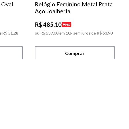
 Oval
Relógio Feminino Metal Prata
Aço Joalheria
R$
485
,
10
PIX
e
R$
51
,
28
ou
R$
539
,
00
em
10
x sem juros de
R$
53
,
90
Comprar