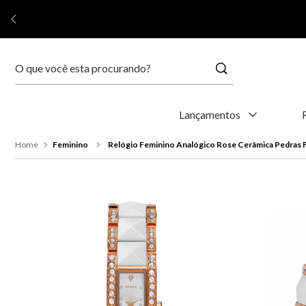
Buscar
Termos mais buscados
Lançamentos
1
º
relógio feminino
Feminino
Relógio Feminino Analógico Rose Cerâmica Pedras 
2
º
relógio masculino
3
º
relogio
4
º
kyoto
5
º
automático