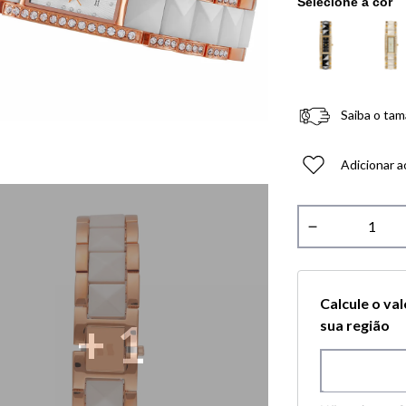
Saiba o tam
Adicionar a
－
Calcule o va
+
1
sua região