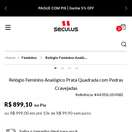
7
º
Relógio Feminino Rose
PAGUE COM PIX | Ganhe 5% OFF
8
º
Cerâmica
9
º
Quadrado
0
10
º
Masculino
Feminino
Relógio Feminino Analógico Prata Quadrada com Pedras Cravejadas
Relógio Feminino Analógico Prata Quadrada com Pedras
Cravejadas
Referência
:
44355L0SVNB2
R$
899
,
10
no Pix
ou
R$
999
,
00
em até
10
x de
R$
99
,
90
sem juros
Saiba o tamanho ideal para você