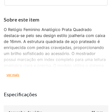
O Relógio Feminino Analógico Prata Quadrado
destaca-se pelo seu design estilo joalheria com caixa
de 16mm. A estrutura quadrada de aço prateado é
enriquecida com pedras cravejadas, proporcionando
um brilho sofisticado ao acessório. O mostrador
possui marcação em index completo para uma leitura
analógica clara e precisa. O modelo utiliza o sistema
de micro máquina para manter suas proporções
ver mais
compactas e elegantes. A pulseira também conta com
a aplicação de pedras cravejadas, mantendo a
harmonia estética com a caixa do relógio. O sistema
Especificações
de fechamento é do tipo joalheria, garantindo que a
peça se ajuste com elegância e segurança ao pulso.
Internamente, o mecanismo é protegido por um fundo