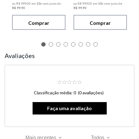
ou
R$
999
,
00
em
10
x sem juros de
ou
R$
999
,
00
em
10
x sem juros de
R$
99
,
90
R$
99
,
90
Comprar
Comprar
Avaliações
Classificação média: 0
(0 avaliações)
Mais recentes
Todos