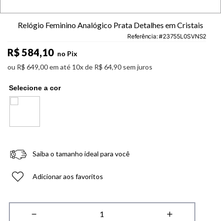
Relógio Feminino Analógico Prata Detalhes em Cristais
Referência
:
23755L0SVNS2
R$
584
,
10
no Pix
ou
R$
649
,
00
em até
10
x de
R$
64
,
90
sem juros
Saiba o tamanho ideal para você
Adicionar aos favoritos
－
＋