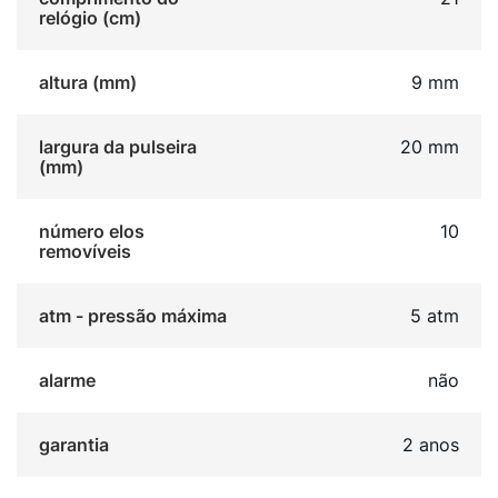
e metal especial assegura a longevidade do produto
relógio (cm)
contra o desgaste natural. É um acessório prático e
sofisticado para mulheres que valorizam o design
altura (mm)
9 mm
minimalista em seus itens pessoais.
largura da pulseira
20 mm
(mm)
número elos
10
removíveis
atm - pressão máxima
5 atm
alarme
não
garantia
2 anos