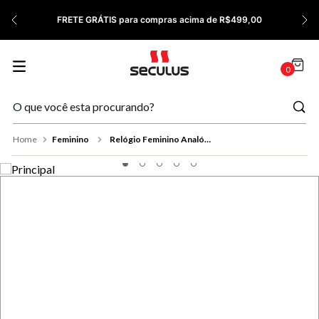
7
º
Relógio Feminino Rose
FRETE GRÁTIS para compras acima de R$499,00
8
º
Quadrado
9
º
Masculino
0
10
º
Cerâmica
Feminino
Relógio Feminino Analógico Prata Detalhes em Cristais