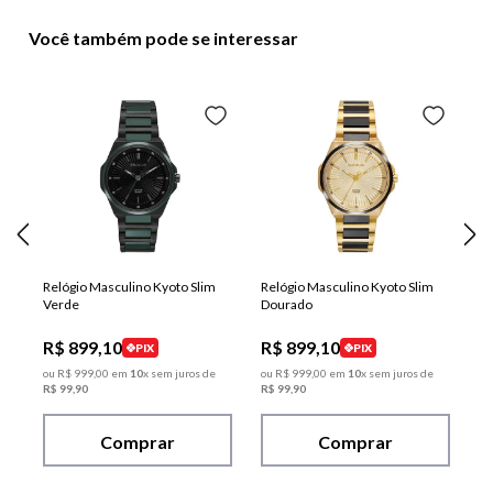
Você também pode se interessar
Relógio Masculino Kyoto Slim
Relógio Masculino Kyoto Slim
Verde
Dourado
R$
899
,
10
R$
899
,
10
PIX
PIX
ou
R$
999
,
00
em
10
x sem juros de
ou
R$
999
,
00
em
10
x sem juros de
R$
99
,
90
R$
99
,
90
Comprar
Comprar