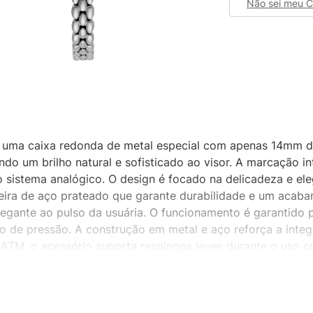
Não sei meu 
a uma caixa redonda de metal especial com apenas 14mm d
do um brilho natural e sofisticado ao visor. A marcação 
no sistema analógico. O design é focado na delicadeza e el
lseira de aço prateado que garante durabilidade e um acab
elegante ao pulso da usuária. O funcionamento é garantido
do de pressão. A construção em metal e aço reforça a inte
 ATM, o acessório suporta respingos leves durante o uso 
ue buscam sofisticação em uma única peça minimalista. É u
 de um mecanismo reduzido. Trata-se de uma escolha clás