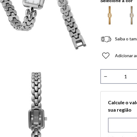
Saiba o tam
Adicionar a
－
Calcule o va
sua região