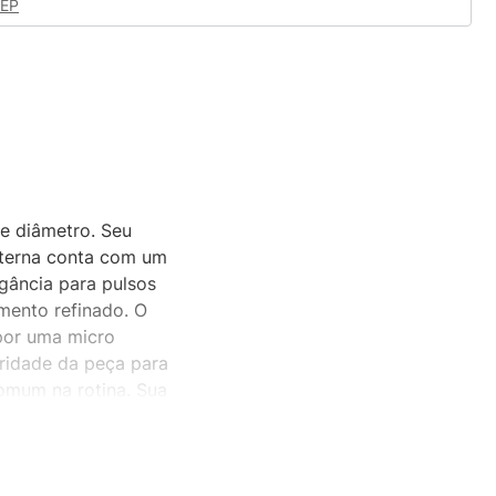
CEP
e diâmetro. Seu
interna conta com um
egância para pulsos
amento refinado. O
 por uma micro
gridade da peça para
comum na rotina. Sua
m relógio todo em
sica e duradoura