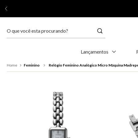
Buscar
Termos mais buscados
Lançamentos
1
º
relógio feminino
Feminino
Relógio Feminino Analógico Micro Máquina Madrep
2
º
relógio masculino
3
º
relogio
4
º
kyoto
5
º
automático