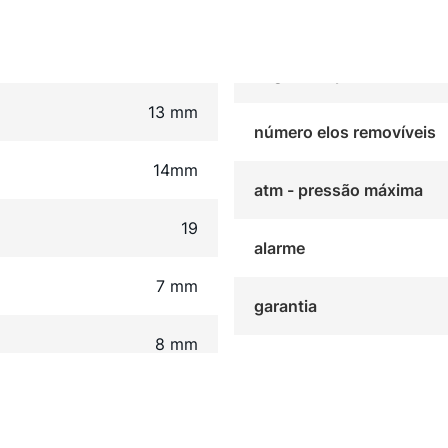
13 mm
número elos removíveis
14mm
atm - pressão máxima
19
alarme
7 mm
garantia
8 mm