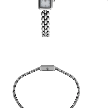
6
º
dourado
7
º
relógio feminino rose
8
º
quadrado
9
º
masculino
10
º
cerâmica