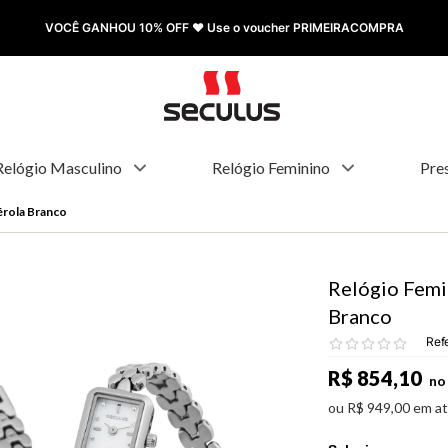
VOCÊ GANHOU 10% OFF ❤️ Use o voucher PRIMEIRACOMPRA
Relógio Masculino
Relógio Feminino
Pre
érola Branco
Relógio Femi
Branco
Ref
R$
854
,
10
no 
ou
R$
949
,
00
em a