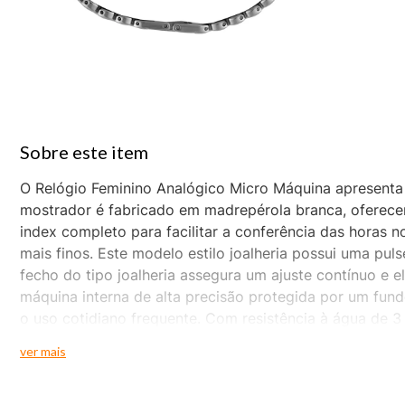
O Relógio Feminino Analógico Micro Máquina apresent
mostrador é fabricado em madrepérola branca, oferecen
index completo para facilitar a conferência das horas 
mais finos. Este modelo estilo joalheria possui uma pu
fecho do tipo joalheria assegura um ajuste contínuo e 
máquina interna de alta precisão protegida por um fun
o uso cotidiano frequente. Com resistência à água de 3
estrutura compacta e discreta é ideal para mulheres q
ver mais
aço que une a beleza da madrepérola com a tecnologia
para compor diversos estilos com suavidade.