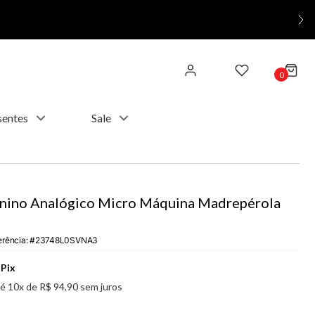
0
sentes
Sale
nino Analógico Micro Máquina Madrepérola
erência
:
23748L0SVNA3
Pix
té
10
x de
R$
94
,
90
sem juros