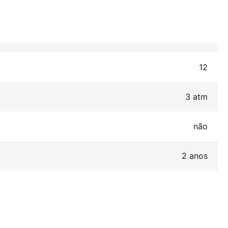
12
3 atm
não
2 anos