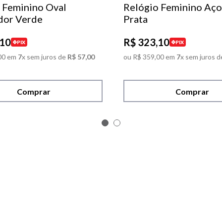
 Feminino Oval
Relógio Feminino Aço
dor Verde
Prata
10
R$
323
,
10
PIX
PIX
00
em
7
x sem juros de
R$
57
,
00
ou
R$
359
,
00
em
7
x sem juros d
Comprar
Comprar