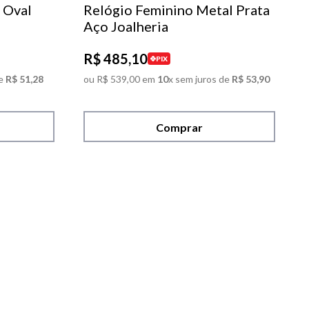
 Oval
Relógio Feminino Metal Prata
Aço Joalheria
R$
485
,
10
PIX
e
R$
51
,
28
ou
R$
539
,
00
em
10
x sem juros de
R$
53
,
90
Comprar