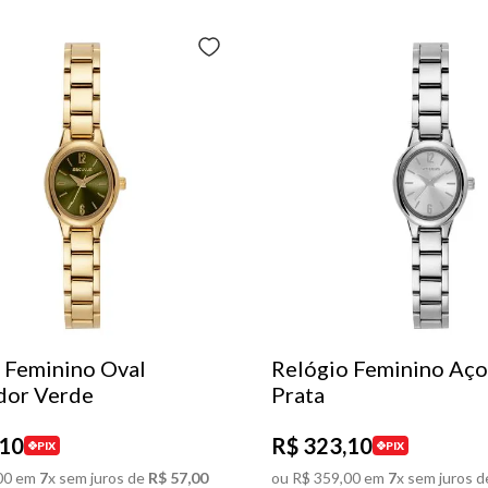
 Feminino Oval
Relógio Feminino Aço
dor Verde
Prata
10
R$
323
,
10
PIX
PIX
00
em
7
x sem juros de
R$
57
,
00
ou
R$
359
,
00
em
7
x sem juros d