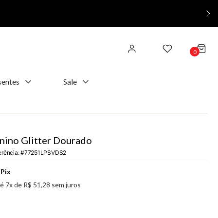
0
sentes
Sale
nino Glitter Dourado
erência
:
77251LPSVDS2
Pix
té
7
x de
R$
51
,
28
sem juros