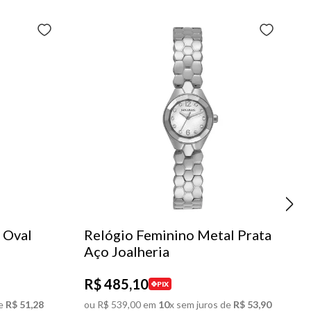
 Oval
Relógio Feminino Metal Prata
Aço Joalheria
R$
485
,
10
PIX
e
R$
51
,
28
ou
R$
539
,
00
em
10
x sem juros de
R$
53
,
90