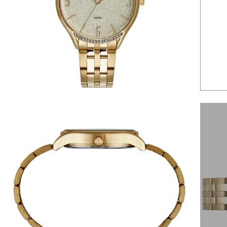
6
º
dourado
7
º
relógio feminino rose
8
º
quadrado
9
º
masculino
10
º
cerâmica