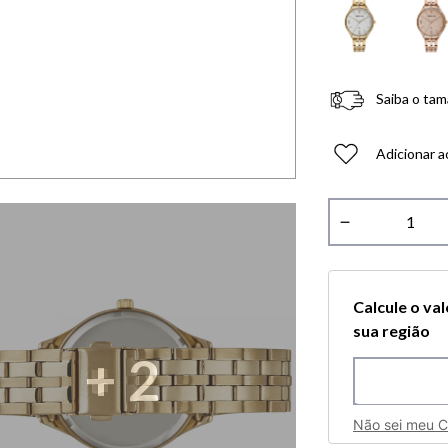
Saiba o tam
Adicionar a
－
Calcule o va
sua região
+
2
Não sei meu 