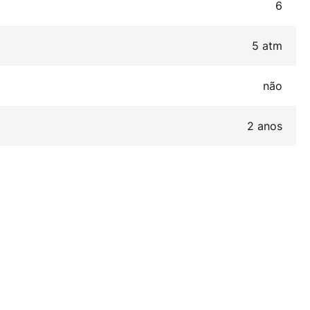
6
5 atm
não
2 anos