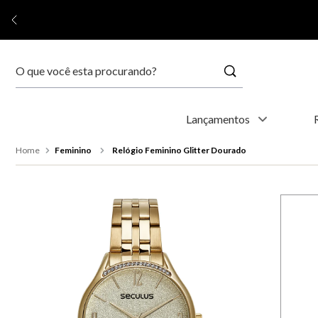
Buscar
Termos mais buscados
Lançamentos
1
º
relógio feminino
Feminino
Relógio Feminino Glitter Dourado
2
º
relógio masculino
3
º
relogio
4
º
kyoto
5
º
automático