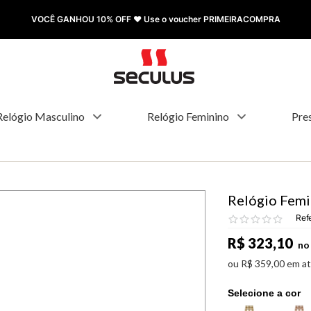
VOCÊ GANHOU 10% OFF ❤️ Use o voucher PRIMEIRACOMPRA
Relógio Masculino
Relógio Feminino
Pre
Relógio Femi
Ref
R$
323
,
10
no 
ou
R$
359
,
00
em a