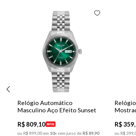
Relógio Automático
Relógio
Masculino Aço Efeito Sunset
Mostra
R$
809
,
10
R$
359
,
PIX
ou
R$
899
,
00
em
10
x sem juros de
R$
89
,
90
ou
R$
399
,