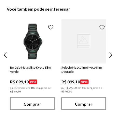
Você também pode se interessar
Relógio Masculino Kyoto Slim
Relógio Masculino Kyoto Slim
Verde
Dourado
R$
899
,
10
R$
899
,
10
PIX
PIX
ou
R$
999
,
00
em
10
x sem juros de
ou
R$
999
,
00
em
10
x sem juros de
R$
99
,
90
R$
99
,
90
Comprar
Comprar