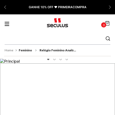
7
º
Relógio Feminino Rose
GANHE 10% OFF ❤️ PRIMEIRACOMPRA
8
º
Quadrado
9
º
Masculino
0
10
º
Cerâmica
Feminino
Relógio Feminino Analógico Dourado Dial em Cristais