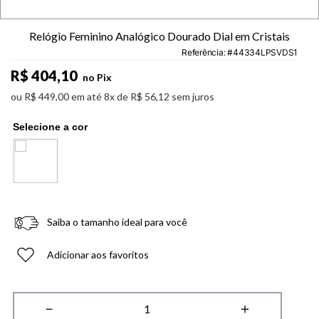
Relógio Feminino Analógico Dourado Dial em Cristais
Referência
:
44334LPSVDS1
R$
404
,
10
no Pix
ou
R$
449
,
00
em até
8
x de
R$
56
,
12
sem juros
Saiba o tamanho ideal para você
Adicionar aos favoritos
－
＋