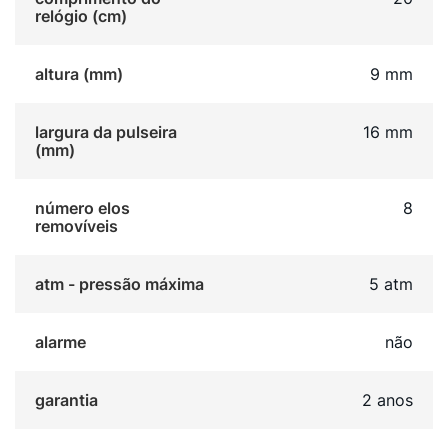
busca um relógio que seja o protagonista do visual
relógio (cm)
metálico. Trata-se de um acessório robusto e durável,
unindo estilo clássico com dimensões
altura (mm)
9 mm
contemporâneas.
largura da pulseira
16 mm
(mm)
número elos
8
removíveis
atm - pressão máxima
5 atm
alarme
não
garantia
2 anos