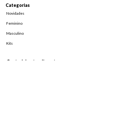
Categorias
Novidades
Feminino
Masculino
Kits
Central de atendimento
Fale Conosco
Horário de atendimento
De Segunda à Sexta,
das 08h às 18h
Pague com