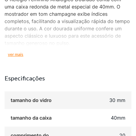
uma caixa redonda de metal especial de 40mm. O
mostrador em tom champagne exibe índices
completos, facilitando a visualização rápida do tempo
durante o uso. A cor dourada uniforme confere um
aspecto clássico e luxuoso para este acessório de
tamanho generoso no pulso.
ver mais
A pulseira é fabricada em aço dourado e utiliza um
sistema de fechamento por acionamento lateral. A
peça apresenta resistência à água de 5 ATM, o que
Especificações
garante segurança contra respingos e contatos
acidentais com líquidos. O fundo rosqueado assegura
a vedação da caixa, protegendo os componentes
tamanho do vidro
30 mm
internos analógicos contra resíduos.
A combinação do mostrador champagne com a
tamanho da caixa
40mm
estrutura dourada resulta em uma peça elegante e
atemporal. O diâmetro de 40mm é perfeito para quem
comprimento do
20