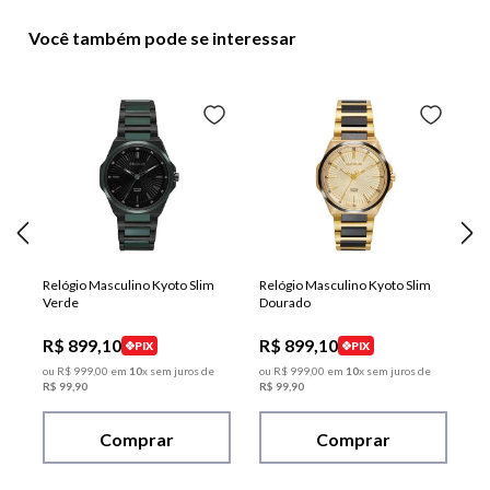
Você também pode se interessar
Relógio Masculino Kyoto Slim
Relógio Masculino Kyoto Slim
Verde
Dourado
R$
899
,
10
R$
899
,
10
PIX
PIX
ou
R$
999
,
00
em
10
x sem juros de
ou
R$
999
,
00
em
10
x sem juros de
R$
99
,
90
R$
99
,
90
Comprar
Comprar