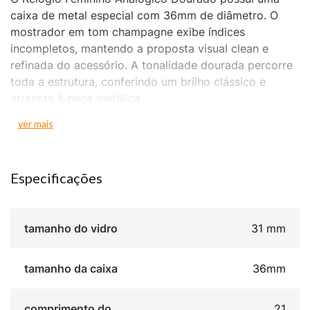
caixa de metal especial com 36mm de diâmetro. O
mostrador em tom champagne exibe índices
incompletos, mantendo a proposta visual clean e
refinada do acessório. A tonalidade dourada percorre
toda a estrutura, conferindo um brilho clássico e
atraente à peça metálica.
ver mais
Sua pulseira em aço dourado conta com um fecho
estilo joalheria, garantindo um ajuste seguro e um
acabamento elegante. A resistência à água é de 5
Especificações
ATM, o que permite o uso seguro em situações
cotidianas de exposição a líquidos. O fundo
rosqueado da caixa oferece proteção adicional,
tamanho do vidro
31 mm
assegurando a integridade dos componentes
analógicos internos.
tamanho da caixa
36mm
O mostrador champagne harmoniza de forma suave
com o dourado da caixa, criando um acessório de
comprimento do
21