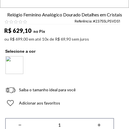
Relógio Feminino Analógico Dourado Detalhes em Cristais
Referência
:
23755LPSVDS1
R$
629
,
10
no Pix
ou
R$
699
,
00
em até
10
x de
R$
69
,
90
sem juros
Saiba o tamanho ideal para você
Adicionar aos favoritos
－
＋