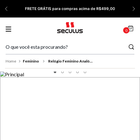
7
º
Quadrado
FRETE GRÁTIS para compras acima de R$499,00
8
º
Cronógrafo
9
º
Slim
0
10
º
Relógio Feminino Rose
Feminino
Relógio Feminino Analógico Dourado Detalhes em Cristais