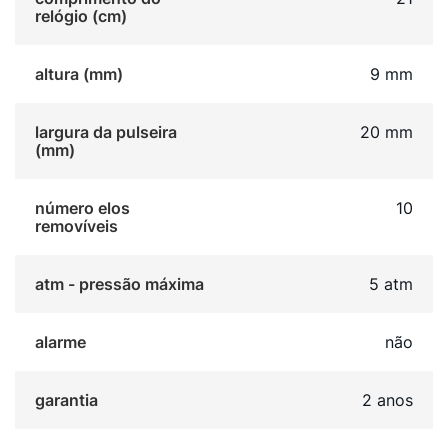
estética atemporal. O tamanho de 36mm é versátil,
relógio (cm)
adaptando-se bem a diversos tipos de pulso com
conforto e sofisticação. É uma peça robusta e durável,
altura (mm)
9 mm
pensada para mulheres que buscam funcionalidade
com um toque clássico.
largura da pulseira
20 mm
(mm)
número elos
10
removíveis
atm - pressão máxima
5 atm
alarme
não
garantia
2 anos