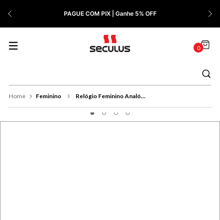
7
º
Relógio Feminino Rose
PAGUE COM PIX | Ganhe 5% OFF
8
º
Quadrado
9
º
Masculino
0
10
º
Cerâmica
Feminino
Relógio Feminino Analógico Cristais Visor Amplo Verde