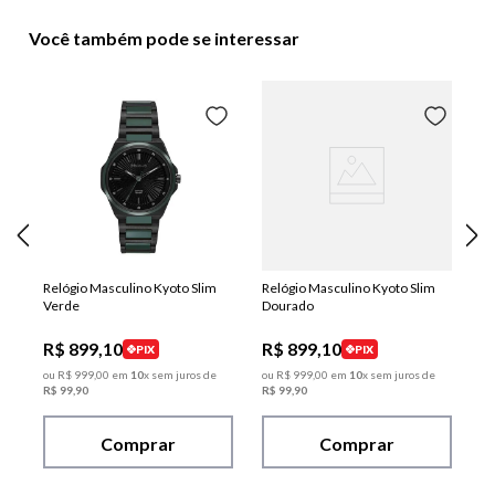
Você também pode se interessar
Relógio Masculino Kyoto Slim
Relógio Masculino Kyoto Slim
Verde
Dourado
R$
899
,
10
R$
899
,
10
PIX
PIX
ou
R$
999
,
00
em
10
x sem juros de
ou
R$
999
,
00
em
10
x sem juros de
R$
99
,
90
R$
99
,
90
Comprar
Comprar