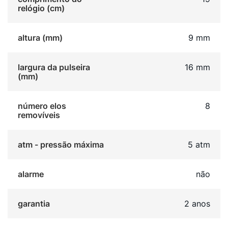
cuidado nos detalhes fazem desta peça uma excelente
relógio (cm)
escolha.
altura (mm)
9 mm
largura da pulseira
16 mm
(mm)
número elos
8
removíveis
atm - pressão máxima
5 atm
alarme
não
garantia
2 anos