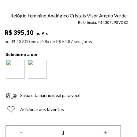
Relógio Feminino Analógico Cristais Visor Amplo Verde
Referência
:
44307LPSVDS2
R$
395
,
10
no Pix
ou
R$
439
,
00
em até
8
x de
R$
54
,
87
sem juros
Saiba o tamanho ideal para você
Adicionar aos favoritos
－
＋