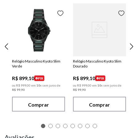
Relógio Masculino Kyoto Slim
Relógio Masculino Kyoto Slim
Verde
Dourado
R$
899
,
10
R$
899
,
10
PIX
PIX
ou
R$
999
,
00
em
10
x sem juros de
ou
R$
999
,
00
em
10
x sem juros de
R$
99
,
90
R$
99
,
90
Comprar
Comprar
Avaliações