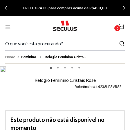
7
º
Relógio Feminino Rose
FRETE GRÁTIS para compras acima de R$499,00
8
º
Quadrado
9
º
Social
0
10
º
Masculino
Feminino
Relógio Feminino Cristais Rosé
Relógio Feminino Cristais Rosé
Referência
:
44238LPSVRS2
Este produto não está disponível no
momento