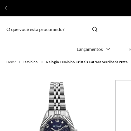
Buscar
Termos mais buscados
Lançamentos
1
º
relógio feminino
Feminino
Relógio Feminino Cristais Catraca Serrilhada Prata
2
º
relógio masculino
3
º
relogio
4
º
kyoto
5
º
automático