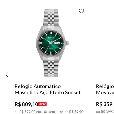
Relógio Automático
Relógio
Masculino Aço Efeito Sunset
Mostra
R$
809
,
10
R$
359
,
PIX
ou
R$
899
,
00
em
10
x sem juros de
R$
89
,
90
ou
R$
399
,