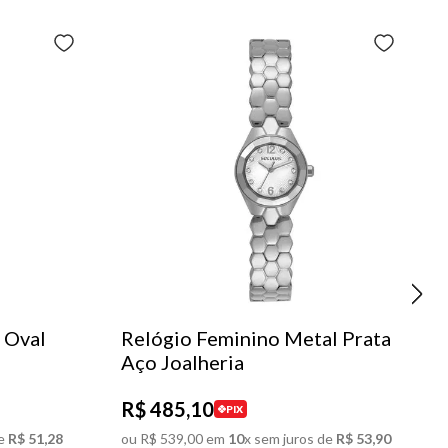
 Oval
Relógio Feminino Metal Prata
Aço Joalheria
R$
485
,
10
PIX
e
R$
51
,
28
ou
R$
539
,
00
em
10
x sem juros de
R$
53
,
90