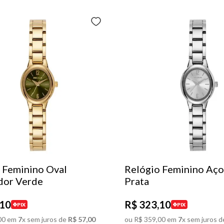
 Feminino Oval
Relógio Feminino Aço
dor Verde
Prata
10
R$
323
,
10
PIX
PIX
00
em
7
x sem juros de
R$
57
,
00
ou
R$
359
,
00
em
7
x sem juros d