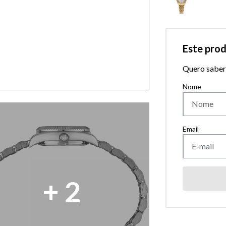
Este pro
Quero saber 
+
2