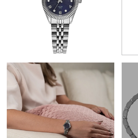
6
º
dourado
7
º
relógio feminino rose
8
º
quadrado
9
º
masculino
10
º
cerâmica