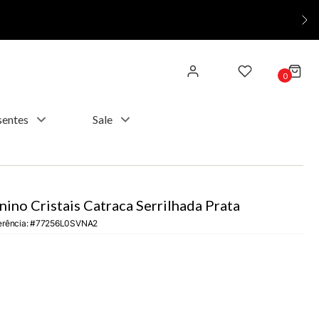
0
sentes
Sale
ino Cristais Catraca Serrilhada Prata
erência
:
77256L0SVNA2