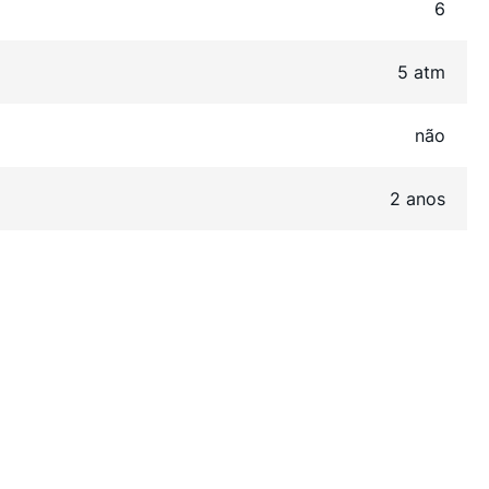
6
5 atm
não
2 anos