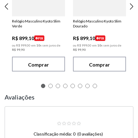
Relógio Masculino Kyoto Slim
Relógio Masculino Kyoto Slim
Verde
Dourado
R$
899
,
10
R$
899
,
10
PIX
PIX
ou
R$
999
,
00
em
10
x sem juros de
ou
R$
999
,
00
em
10
x sem juros de
R$
99
,
90
R$
99
,
90
Comprar
Comprar
Avaliações
Classificação média: 0
(0 avaliações)