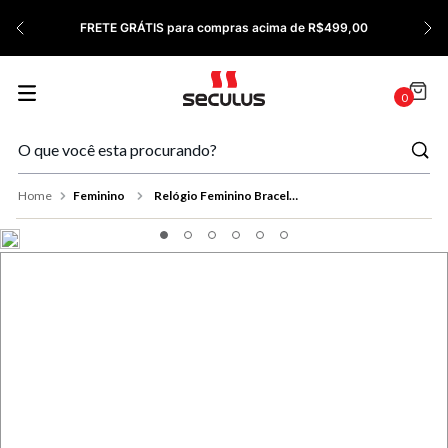
7
º
Relógio Feminino Rose
FRETE GRÁTIS para compras acima de R$499,00
8
º
Quadrado
9
º
Social
0
10
º
Azul
Feminino
Relógio Feminino Bracelete Cristais Prata