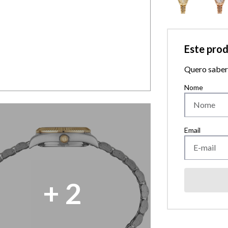
Este pro
Quero saber 
+
2