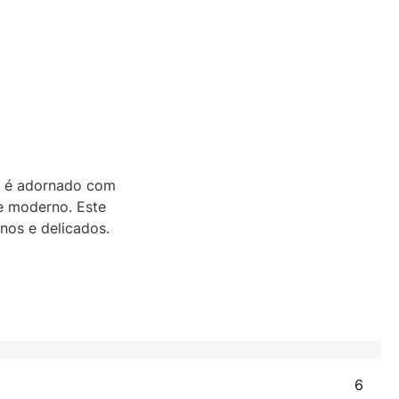
or é adornado com
 e moderno. Este
nos e delicados.
6