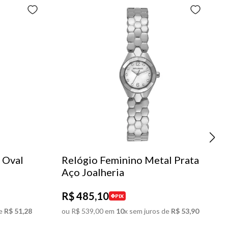
 Oval
Relógio Feminino Metal Prata
Aço Joalheria
R$
485
,
10
PIX
e
R$
51
,
28
ou
R$
539
,
00
em
10
x sem juros de
R$
53
,
90