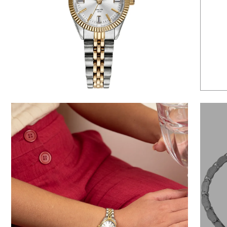
6
º
dourado
7
º
relógio feminino rose
8
º
quadrado
9
º
masculino
10
º
cerâmica