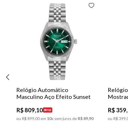
Relógio Automático
Relógio
Masculino Aço Efeito Sunset
Mostra
R$
809
,
10
R$
359
,
PIX
ou
R$
899
,
00
em
10
x sem juros de
R$
89
,
90
ou
R$
399
,