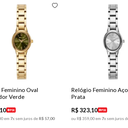
 Feminino Oval
Relógio Feminino Aço
dor Verde
Prata
10
R$
323
,
10
PIX
PIX
00
em
7
x sem juros de
R$
57
,
00
ou
R$
359
,
00
em
7
x sem juros d