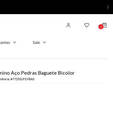
0
sentes
Sale
nino Aço Pedras Baguete Bicolor
erência
:
77255LPSVBA3