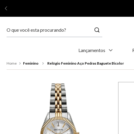
Buscar
Termos mais buscados
Lançamentos
1
º
relógio feminino
Feminino
Relógio Feminino Aço Pedras Baguete Bicolor
2
º
relógio masculino
3
º
relogio
4
º
kyoto
5
º
automático