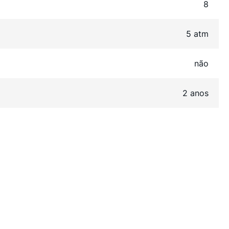
8
5 atm
não
2 anos