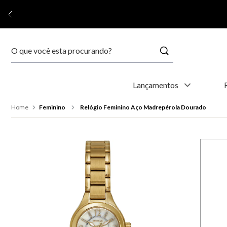
Buscar
Termos mais buscados
Lançamentos
1
º
kyoto
Feminino
Relógio Feminino Aço Madrepérola Dourado
2
º
relógio feminino
3
º
relógio masculino
4
º
relogio
5
º
automático