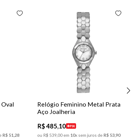
 Oval
Relógio Feminino Metal Prata
Aço Joalheria
R$
485
,
10
PIX
e
R$
51
,
28
ou
R$
539
,
00
em
10
x sem juros de
R$
53
,
90