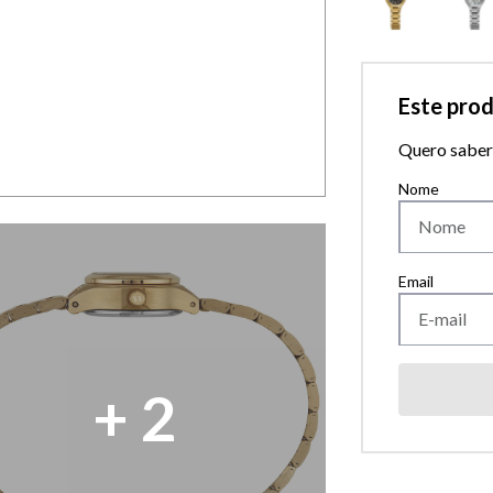
Este pro
Quero saber 
+
2