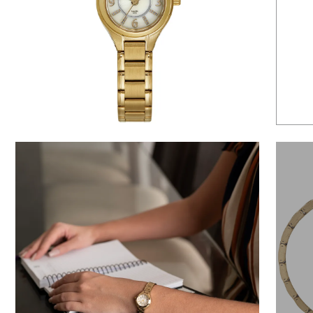
6
º
dourado
7
º
relógio feminino rose
8
º
cerâmica
9
º
quadrado
10
º
masculino