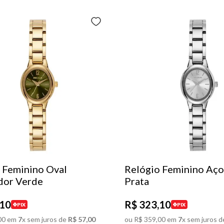
 Feminino Oval
Relógio Feminino Aço
dor Verde
Prata
10
R$
323
,
10
PIX
PIX
00
em
7
x sem juros de
R$
57
,
00
ou
R$
359
,
00
em
7
x sem juros d