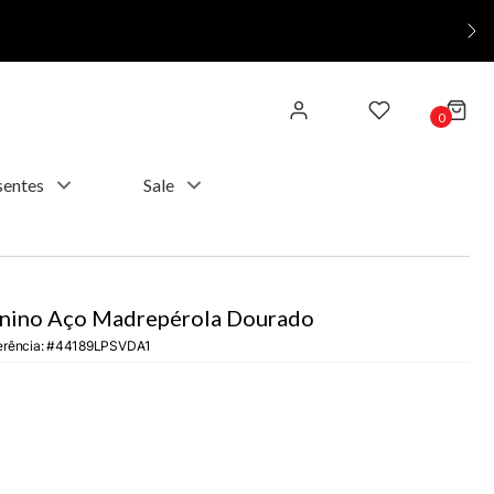
0
sentes
Sale
inino Aço Madrepérola Dourado
erência
:
44189LPSVDA1