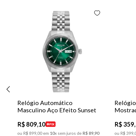
Relógio Automático
Relógio
Masculino Aço Efeito Sunset
Mostra
R$
809
,
10
R$
359
,
PIX
ou
R$
899
,
00
em
10
x sem juros de
R$
89
,
90
ou
R$
399
,