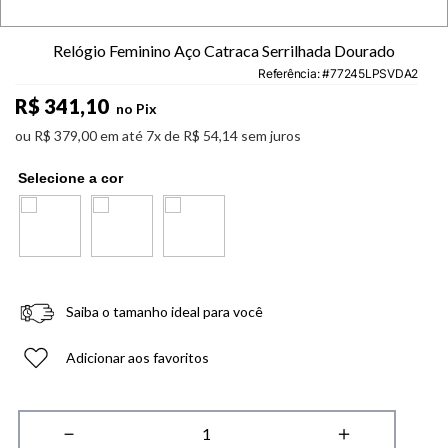
Relógio Feminino Aço Catraca Serrilhada Dourado
Referência
:
77245LPSVDA2
R$
341
,
10
no Pix
ou
R$
379
,
00
em até
7
x de
R$
54
,
14
sem juros
Saiba o tamanho ideal para você
Adicionar aos favoritos
－
＋