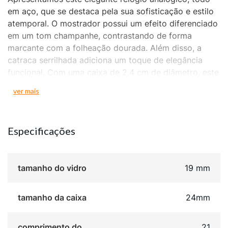
em aço, que se destaca pela sua sofisticação e estilo
atemporal. O mostrador possui um efeito diferenciado
em um tom champanhe, contrastando de forma
marcante com a folheação dourada. Além disso, a
catraca serrilhada adiciona um toque de elegância
funcional. Com uma caixa de 2,4 cm de diâmetro, este
relógio é complementado por uma pulseira trabalhada
ver mais
em gomos de aço escovado e polido, conferindo
refinamento ao acessório.
Especificações
tamanho do vidro
19 mm
tamanho da caixa
24mm
comprimento do
21