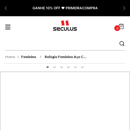
7
º
Cerâmica
GANHE 10% OFF ❤️ PRIMEIRACOMPRA
8
º
Relógio Feminino Rose
9
º
Quadrado
0
10
º
Cronógrafo
Feminino
Relógio Feminino Aço Catraca Serrilhada Dourado