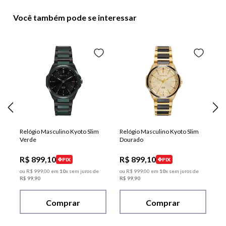
Você também pode se interessar
Relógio Masculino Kyoto Slim
Relógio Masculino Kyoto Slim
Verde
Dourado
R$
899
,
10
R$
899
,
10
PIX
PIX
ou
R$
999
,
00
em
10
x sem juros de
ou
R$
999
,
00
em
10
x sem juros de
R$
99
,
90
R$
99
,
90
Comprar
Comprar