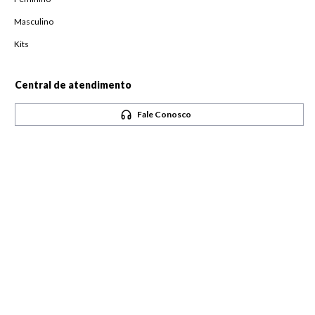
Masculino
Kits
Central de atendimento
Fale Conosco
Horário de atendimento
De Segunda à Sexta,
das 08h às 18h
Pague com
Siga-nos