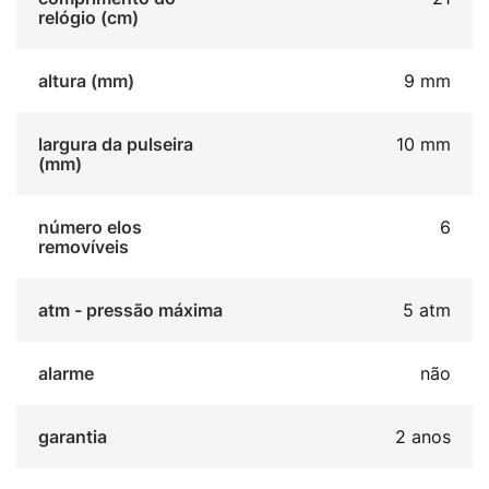
relógio (cm)
altura (mm)
9 mm
largura da pulseira
10 mm
(mm)
número elos
6
removíveis
atm - pressão máxima
5 atm
alarme
não
garantia
2 anos