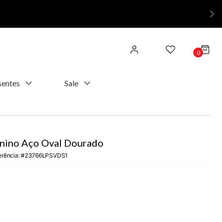
0
sentes
Sale
nino Aço Oval Dourado
erência
:
23766LPSVDS1