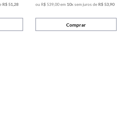
e
R$
51
,
28
ou
R$
539
,
00
em
10
x sem juros de
R$
53
,
90
Comprar