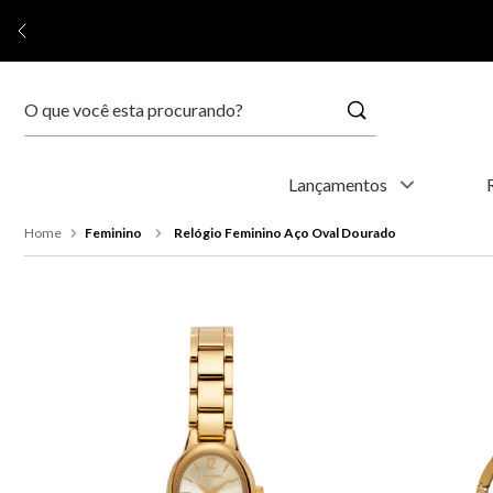
Buscar
Termos mais buscados
Lançamentos
1
º
kyoto
Feminino
Relógio Feminino Aço Oval Dourado
2
º
relógio feminino
3
º
relógio masculino
4
º
relogio
5
º
automático