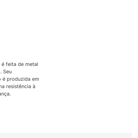
é feita de metal
. Seu
o é produzida em
a resistência à
ança.