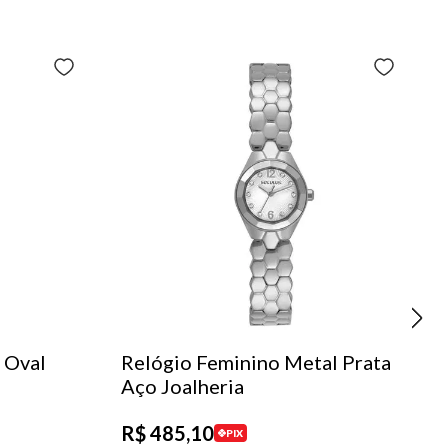
 Oval
Relógio Feminino Metal Prata
Aço Joalheria
R$
485
,
10
PIX