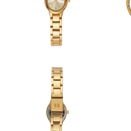
6
º
dourado
7
º
relógio feminino rose
8
º
cerâmica
9
º
quadrado
10
º
masculino