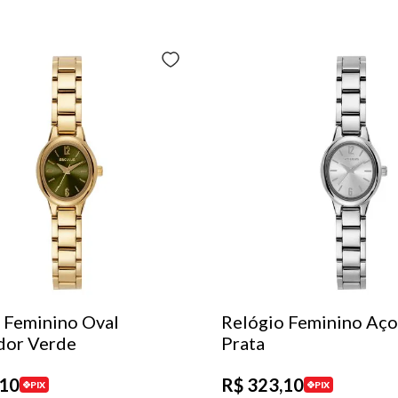
 Feminino Oval
Relógio Feminino Aço
dor Verde
Prata
10
R$
323
,
10
PIX
PIX