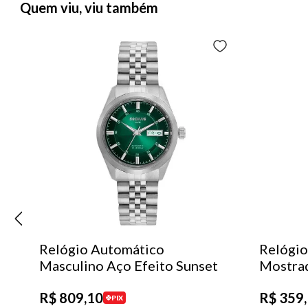
Quem viu, viu também
Relógio Automático
Relógio
Masculino Aço Efeito Sunset
Mostra
R$
809
,
10
R$
359
,
PIX