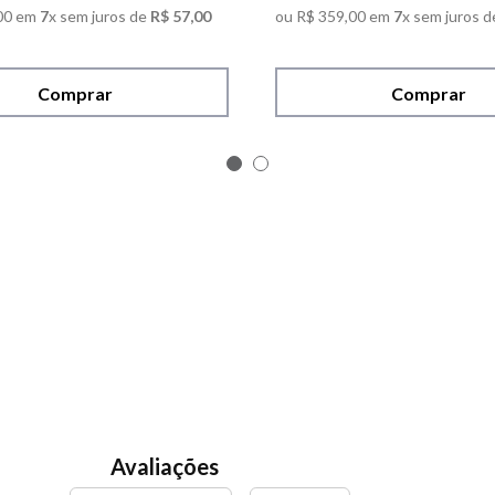
00
em
7
x sem juros de
R$
57
,
00
ou
R$
359
,
00
em
7
x sem juros d
Comprar
Comprar