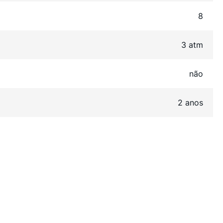
8
3 atm
não
2 anos