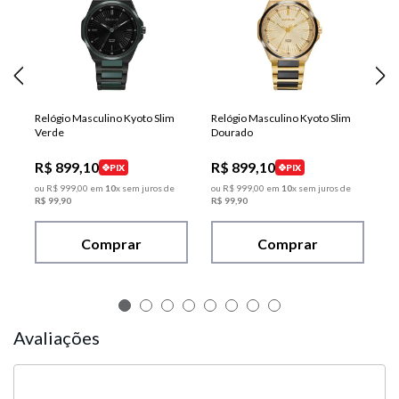
Relógio Masculino Kyoto Slim
Relógio Masculino Kyoto Slim
Verde
Dourado
R$
899
,
10
R$
899
,
10
PIX
PIX
ou
R$
999
,
00
em
10
x sem juros de
ou
R$
999
,
00
em
10
x sem juros de
R$
99
,
90
R$
99
,
90
Comprar
Comprar
Avaliações