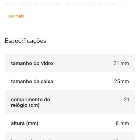
Com 25mm de diâmetro, é uma opção delicada e
discreta para o dia a dia.
ver mais
A resistência à água de 5 ATM e o fundo rosqueado
completam o modelo, unindo beleza e durabilidade em
um único acessório.
Especificações
tamanho do vidro
21 mm
tamanho da caixa
25mm
comprimento do
21
relógio (cm)
altura (mm)
8 mm