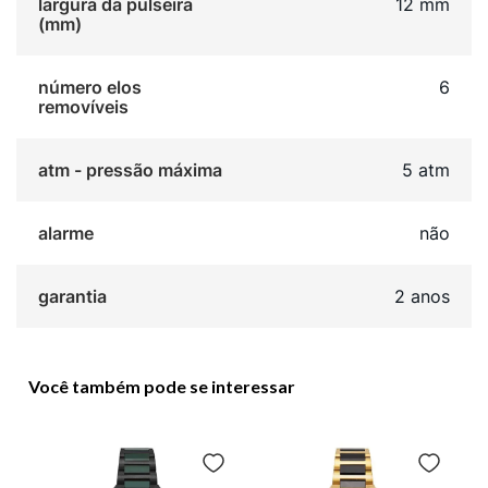
largura da pulseira
12 mm
(mm)
número elos
6
removíveis
atm - pressão máxima
5 atm
alarme
não
garantia
2 anos
Você também pode se interessar