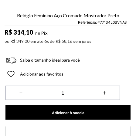
Relógio Feminino Aço Cromado Mostrador Preto
Referência
:
77134L0SVNA3
R$
314
,
10
no Pix
ou
R$
349
,
00
em até
6
x de
R$
58
,
16
sem juros
Saiba o tamanho ideal para você
Adicionar aos favoritos
－
＋
Adicionar à sacola