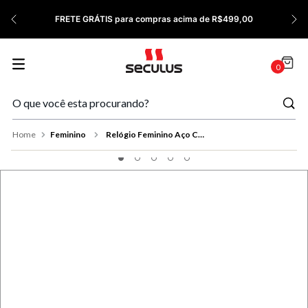
7
º
Relógio Feminino Rose
FRETE GRÁTIS para compras acima de R$499,00
8
º
Cerâmica
9
º
Quadrado
0
10
º
Masculino
Feminino
Relógio Feminino Aço Cromado Mostrador Preto